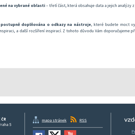
řené na vybrané oblasti
– třetí část, která obsahuje data a jejich analýzy z
í
postupně doplňována o odkazy na nástroje
, které budete moct vyu
piraci, a další rozšíření inspirací.
Z tohoto důvodu Vám doporučujeme přih
 ČR
mapa stránek
RSS
Praha 5
P