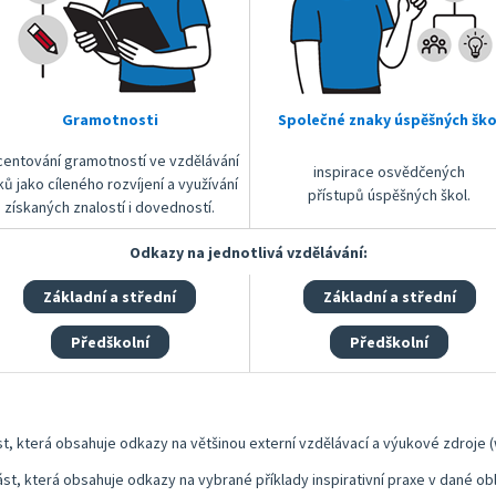
Gramotnosti
Společné znaky úspěšných ško
centování gramotností ve vzdělávání
inspirace osvědčených
ků jako cíleného rozvíjení a využívání
přístupů úspěšných škol.
získaných znalostí i dovedností.
Odkazy na jednotlivá vzdělávání:
Základní a střední
Základní a střední
Předškolní
Předškolní
ást, která obsahuje odkazy na většinou externí vzdělávací a výukové zdroje 
ást, která obsahuje odkazy na vybrané příklady inspirativní praxe v dané obl