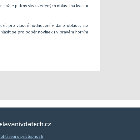
 nichž je patrný vliv uvedených oblastí na kvalitu
žít pro vlastní hodnocení v dané oblasti, ale
lásit se pro odběr novinek ( v pravém horním
Vzdělávání v datech
rohlášení o přístupnosti