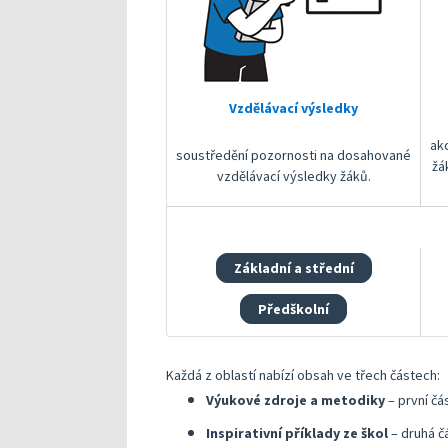
Vzdělávací výsledky
ak
soustředění pozornosti na dosahované
žá
vzdělávací výsledky žáků.
Základní a střední
Předškolní
Každá z oblastí nabízí obsah ve třech částech:
Výukové zdroje a metodiky
– první č
Inspirativní příklady ze škol
– druhá č