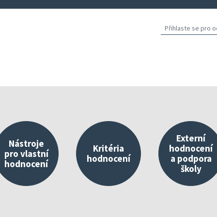
Externí
Nástroje
Kritéria
hodnocení
pro vlastní
hodnocení
a podpora
hodnocení
školy
východisko vlastního hodnocení
Nástroje umístěné v InspIS DATA
O kritériích
Propojování 