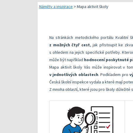
Náměty pro plánování
Náměty a inspirace
>
Mapa aktivit školy
Přehled dostupných
Kompetenční předpok
Na stránkách metodického portálu Kvalitní 
Kompetenční rámec a
z možných čtyř cest
, jak přistoupit ke zk
Další náměty pro rea
s ohledem na jejich specifické potřeby. Kterou
může být například
hodnocení poskytnuté př
Mapa aktivit školy Vás může inspirovat v tom
v jednotlivých oblastech
. Podkladem pro
v
Česká školní inspekce vydala a které mají poten
Z mnoha oblastí, které jsou pro školy důležité 