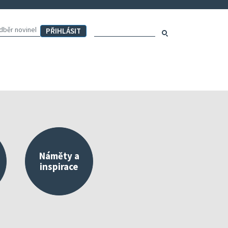
Hledaný výraz:
Hledat
Náměty a
inspirace
externího a vlastního hodnocení
Mapa aktivit školy