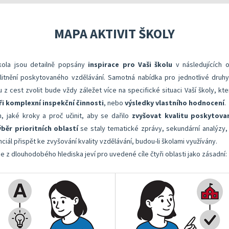
 a realizaci vlastního hodnocení
Správa autoevaluačních akcí v InspIS DATA
Oblasti kritérií hodnocení
Realizace e
 metodických doporučení
Nástroje mimo InspIS DATA
Struktura zobrazených kritérií
Vybrané nást
MAPA AKTIVIT ŠKOLY
lady ředitele školy
Screening duševního zdraví a wellbeingu žáků
Ukazatele možností rozvoje školy 
KOMPAS s me
škola jsou detailně popsány
inspirace pro Vaši školu
v následujících 
bsolventa a absolventky učitelství
Ředitelský pohled na kvalitu
Znění kritérií hodnocení podmínek
Rok v ředite
valitnění poskytovaného vzdělávání. Samotná nabídka pro jednotlivé druh
lizaci vlastního hodnocení
Přehled nástrojů podle kritérií
 z cest zvolit bude vždy záležet více na specifické situaci Vaší školy, k
i komplexní inspekční činnosti
, nebo
výsledky vlastního hodnocení
.
Aktivní škola – podpora pohybových aktivit školy
, jaké kroky a proč učinit, aby se dařilo
zvyšovat kvalitu poskytova
ýběr prioritních oblastí
se staly tematické zprávy, sekundární analýzy, 
ciál přispět ke zvyšování kvality vzdělávání, budou-li školami využívány.
se z dlouhodobého hlediska jeví pro uvedené cíle čtyři oblasti jako zásadní: