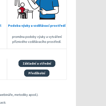
l
Podoba výuky a vzdělávací prostředí
proměna podoby výuky a vytváření
příznivého vzdělávacího prostředí.
Základní a střední
Předškolní
(webináře, metodiky apod.).
asti.