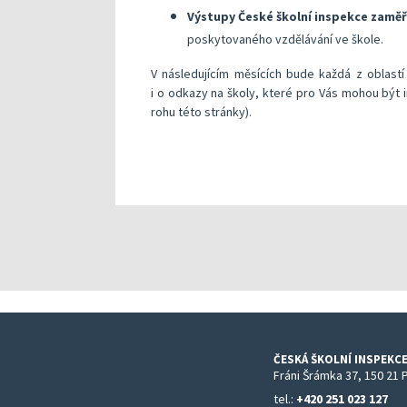
Výstupy České školní inspekce zamě
poskytovaného vzdělávání ve škole.
V následujícím měsících bude každá z oblast
i o odkazy na školy, které pro Vás mohou být ins
rohu této stránky).
ČESKÁ ŠKOLNÍ INSPEKCE
Fráni Šrámka 37, 150 21 
tel.:
+420 251 023 127