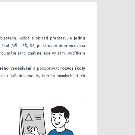
xterního hodnocení
Hodnocení klíčových kompetencí
roje pro realizaci externího hodnocení
Specifická metodická doporučení pro kritéria v o
v modelu kvalitní školy
ntorskou podporou: Cílená podpora rozvoje škol
Metodická doporučení
oblastech. Každá z oblastí představuje
jednu
, průběhu a výsledků vzdělávání
lně
Informační systémy České školní inspekce
y škol (MŠ – ZŠ, SŠ) je zároveň diferencována
Publikace s uvolněnými úlohami
terou máte šanci znát nejlépe Vy sami. Vodítkem
Příklady inspirativní praxe
ného vzdělávání
a podporovat
rozvoj školy
ale i další dokumenty, které v minulých letech