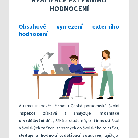
Kompetenční rámec absolventa a absolventky uči
Ředitelský pohled na kvalitu
Znění kritéri
HODNOCENÍ
Vybrané nástroje pro realizaci externího hodnoc
Specifická met
Další náměty pro realizaci vlastního hodnocení
Přehled nástrojů podle kritérií
KOMPAS s mentorskou podporou: Cílená podpora 
Metodická do
Aktivní škola – podpora pohybov
Obsahové vymezení externího
hodnocení
Rok v ředitelně
Informační sy
Publikace s u
Příklady inspi
V rámci inspekční činnosti Česká poradenská školní
inspekce získává a analyzuje
informace
o vzdělávání
dětí, žáků a studentů, o
činnosti
škol
a školských zařízení zapsaných do školského rejstříku,
sleduje a hodnotí vzdělávací soustavu
, zjišťuje