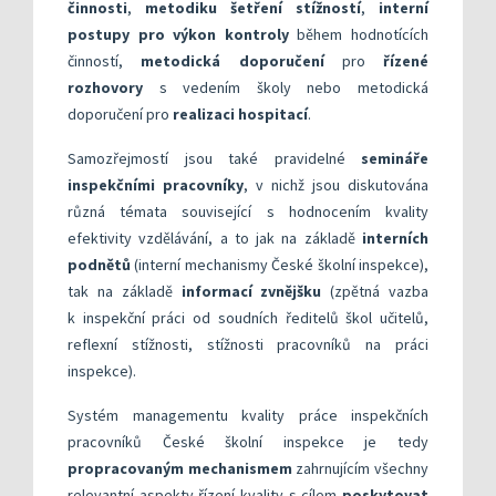
činnosti
,
metodiku šetření stížností
,
interní
postupy pro výkon kontroly
během hodnotících
činností,
metodická doporučení
pro
řízené
rozhovory
s vedením školy nebo metodická
doporučení pro
realizaci hospitací
.
Samozřejmostí jsou také pravidelné
semináře
inspekčními pracovníky
, v nichž jsou diskutována
různá témata související s hodnocením kvality
efektivity vzdělávání, a to jak na základě
interních
podnětů
(interní mechanismy České školní inspekce),
tak na základě
informací zvnějšku
(zpětná vazba
k inspekční práci od soudních ředitelů škol učitelů,
reflexní stížnosti, stížnosti pracovníků na práci
inspekce).
Systém managementu kvality práce inspekčních
pracovníků České školní inspekce je tedy
propracovaným mechanismem
zahrnujícím všechny
relevantní aspekty řízení kvality s cílem
poskytovat