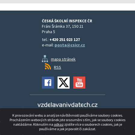
ČESKÁ ŠKOLNÍ INSPEKCE ČR
Fráni Šrámka 37, 150 21
Praha 5
tel.:
+420 251 023 127
e-mail:
posta@csicr.cz
mapa stránek
RSS
Vzdělávání v datech
K provozování webu a analýze návštěvnosti používáme soubory cookies.
Prohlášení o přístupnosti
Procházením webových stránek jste srozuměni s tím, jak se soubory cookies
nakládáme. Kliknutím na
odkaz
zjistíte více o souborech cookies, jak je
používáme a jak je povolit či zakázat.
© 2026 ČESKÁ ŠKOLNÍ INSPEKCE ČR