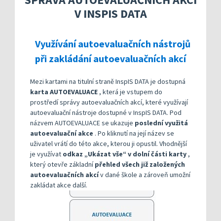
Kompetenční rámec absolventa a absolventky uči
Ředitelský pohled na kvalitu
Znění kritéri
V INSPIS DATA
Vybrané nástroje pro realizaci externího hodnoc
Specifická met
Další náměty pro realizaci vlastního hodnocení
Přehled nástrojů podle kritérií
KOMPAS s mentorskou podporou: Cílená podpora 
Metodická do
Aktivní škola – podpora pohybov
Využívání autoevaluačních nástrojů
Rok v ředitelně
Informační sy
při zakládání autoevaluačních akcí
Publikace s u
Mezi kartami na titulní straně InspIS DATA je dostupná
karta AUTOEVALUACE
, která je vstupem do
Příklady inspi
prostředí správy autoevaluačních akcí, které využívají
autoevaluační nástroje dostupné v InspIS DATA. Pod
názvem AUTOEVALUACE se ukazuje
poslední využitá
autoevaluační akce
. Po kliknutí na její název se
uživatel vrátí do této akce, kterou ji opustil. Vhodnější
je využívat
odkaz „Ukázat vše“ v dolní části karty
,
který otevře základní
přehled všech již založených
autoevaluačních akcí
v dané škole a zároveň umožní
zakládat akce další.