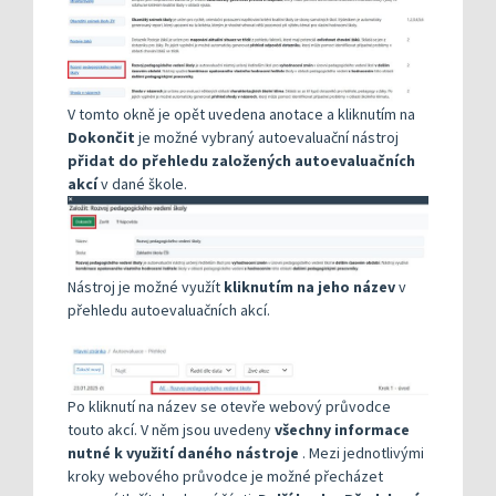
V tomto okně je opět uvedena anotace a kliknutím na
Dokončit
je možné vybraný autoevaluační nástroj
přidat do přehledu založených autoevaluačních
akcí
v dané škole.
Nástroj je možné využít
kliknutím na jeho název
v
přehledu autoevaluačních akcí.
Po kliknutí na název se otevře webový průvodce
touto akcí. V něm jsou uvedeny
všechny informace
nutné k využití daného nástroje
. Mezi jednotlivými
kroky webového průvodce je možné přecházet