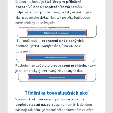
Druhou možností je
tlačítko pro přiložení
dotazníků nebo hospitačních záznamů v
odpovídajícím počtu
. Funguje tak, že pokud již v
akci jsou nějaké dotazníky, tak po přiložení budou
nové přidány ke stávajícím.
Třetí možnosti je
zobrazení a následný tisk
přehledu přístupových údajů
například k
dotazníkům.
Posledním je tlačítko pro
zobrazení přehledu
, který
je automaticky generovaný ze zadaných dat.
Třídění autoevaluačních akcí
V prvním kroku webového průvodce je možné
doplnit vlastní název
, resp. komentář, k danému
nástroji. Dík němu je možné při opakovaném založení