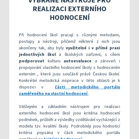
Kompetenční rámec absolventa a absolventky uči
Ředitelský pohled na kvalitu
Znění kritéri
REALIZACI EXTERNÍHO
Vybrané nástroje pro realizaci externího hodnoc
Specifická met
Další náměty pro realizaci vlastního hodnocení
Přehled nástrojů podle kritérií
HODNOCENÍ
KOMPAS s mentorskou podporou: Cílená podpora 
Metodická do
Aktivní škola – podpora pohybov
Rok v ředitelně
Informační sy
Při hodnocení škol pracují s různými metodami,
postupy a nástroji, přičemž některé z nich jsou
Publikace s u
ukončeny tak, aby byly
využitelné i v přímé praxi
jednotlivých škol
a školských zařízení, s cílem
Příklady inspi
podporovat
kulturu
autoevaluace
a zároveň i
propojování vlastního hodnocení školy s hodnocením
externím , které jsou součástí právě Českou školní.
Konkrétní metodická inspirace v této oblasti je k
dispozici v
části metodického portálu
zaměřeného na vlastní hodnocení
.
Stěžejním a základním nástrojem pro realizaci
externího hodnocení škol jsou kritéria hodnocení
podmínek, průběh a výsledky vzdělávání vycházející z
modelu tzv. kvalitní školy. Podrobněji jsou hodnoticí
kritéria popsána v části metodického portálu