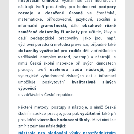
hospitační činnosti
. Významnou část hodnoticích
nástrojů tvoří prostředky pro hodnocení
podpory
rozvoje a dosažené úrovně
ve čtenářské,
matematické, přírodovědné, jazykové, sociální a
informační
gramotnosti
, dále
obsahově různě
zaměřené dotazníky či ankety
pro učitele, žáky a
další pedagogické pracovníky, jako jsou např.
výchovní poradci či metodici prevence, případně také
dotazníky využitelné pro rodiče
dětí v předškolním
vzdělávání. Komplex metod, postupů a nástrojů, s
nimiž Česká školní inspekce při svých činnostech
pracuje, tvoří
ucelenou sadu nástrojů
,
jejíž
synergické vyhodnocení získaných dat a informací
umožňuje poskytování
kvalitativně silných
výpovědí
o vzdělávání v České republice.
Některé metody, postupy a nástroje, s nimiž Česká
školní inspekce pracuje, jsou pak
využitelné
také při
provádění
vlastního hodnocení školy
. Mezi nimi lze
zmínit zejména následující:
Nástroje pro sledování výuky prostřednictvím