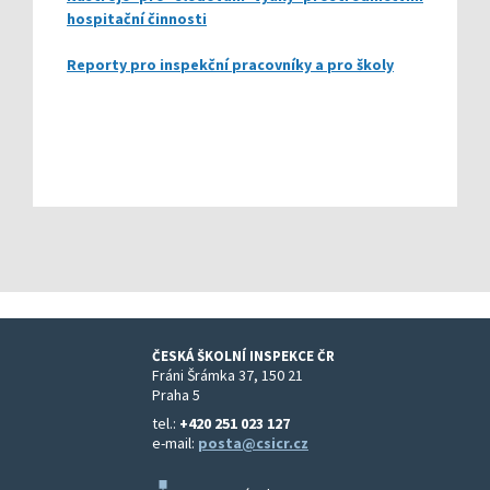
hospitační činnosti
Reporty pro inspekční pracovníky a pro školy
ČESKÁ ŠKOLNÍ INSPEKCE ČR
Fráni Šrámka 37, 150 21
Praha 5
tel.:
+420 251 023 127
e-mail:
posta@csicr.cz