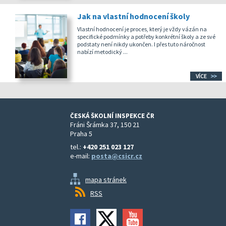
Jak na vlastní hodnocení školy
Vlastní hodnocení je proces, který je vždy vázán na
specifické podmínky a potřeby konkrétní školy a ze své
podstaty není nikdy ukončen. I přes tuto náročnost
nabízí metodický ...
VÍCE
ČESKÁ ŠKOLNÍ INSPEKCE ČR
Fráni Šrámka 37, 150 21
Praha 5
tel.:
+420 251 023 127
e-mail:
posta@csicr.cz
mapa stránek
RSS