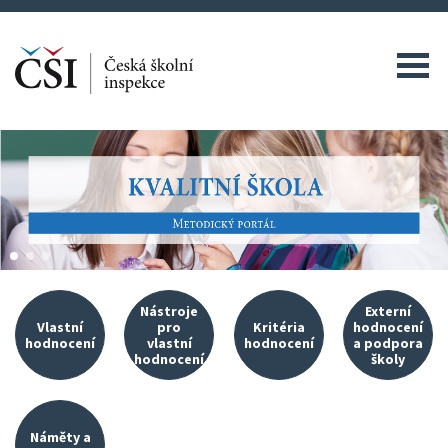
Nástroje
Externí
Vlastní
pro
Kritéria
hodnocení
hodnocení
vlastní
hodnocení
a podpora
hodnocení
školy
Kvalitní škola jako východisko vlastního hodnocení
Nástroje umístěné v InspIS DATA
O kritériích
Propojován
Náměty a