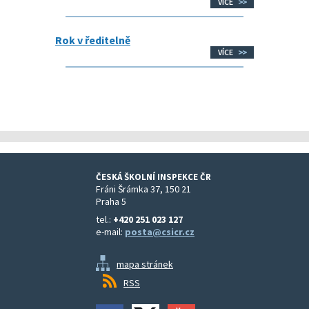
VÍCE
Rok v ředitelně
VÍCE
ČESKÁ ŠKOLNÍ INSPEKCE ČR
Fráni Šrámka 37, 150 21
Praha 5
tel.:
+420 251 023 127
e-mail:
posta@csicr.cz
mapa stránek
RSS