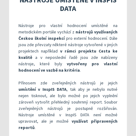
Kompetenční rámec absolventa a absolventky uči
Ředitelský pohled na kvalitu
Znění kritéri
DATA
Vybrané nástroje pro realizaci externího hodnoc
Specifická met
Další náměty pro realizaci vlastního hodnocení
Přehled nástrojů podle kritérií
KOMPAS s mentorskou podporou: Cílená podpora 
Metodická do
Aktivní škola – podpora pohybov
Nástroje pro vlastní hodnocení umístěné na
metodickém portále vychází z
nástrojů využívaných
Rok v ředitelně
Informační sy
Českou školní inspekcí
pro externí hodnocení. Dále
jsou zde převzaty některé nástroje vytvořené v jiných
Publikace s u
projektech například
v rámci projektu Cesta ke
Příklady inspi
kvalitě
a v neposlední řadě jsou zde nabízeny
nástroje, které byly
vytvořeny pro vlastní
hodnocení ve vazbě na kritéria
.
Přínosem zde zveřejněných nástrojů je jejich
umístění v InspIS DATA
, tak aby je nebylo nutné
nejen tisknout, ale bylo možné po jejich vyplnění
zároveň vytvořit přehledný souhrnný report. Soubor
zveřejněných nástrojů je postupně rozšiřován.
Nástroje umístěné v InspIS DATA není možné
upravovat, ale je možné
využívat připravených
reportů
.