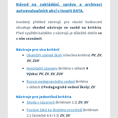
Návod na zakládání, správu a archivaci
autoevaluačních akcí v InspIS DATA.
Uvedený přehled nástrojů pro vlastní hodnocení
obsahuje
vhodné nástroje ve vazbě na kritéria
.
Před využitím každého z nástrojů je důležité dobře
se
s ním seznámit
.
Nástroje pro více kritérií
Okamžitý snímek školy
(všechna kritéria)
PV
,
ZV
,
SV
,
ZUV
Hospitační záznamy
(kritéria v oblasti
4
Výuka
)
PV
,
ZV
,
SV
,
ZUV
Rozvoj pedagogického vedení
(kritéria
v oblasti
2 Pedagogické vedení školy
)
ZV
Nástroje pro jednotlivá kritéria
Shoda v názorech
(kritérium 2.2)
ZV
,
SV
Postoje žáků ke školnímu prostředí
(kritérium
2.2 částečně 4.4 i 5.3)
ZV
,
SV