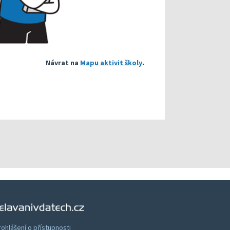
Návrat na
Mapu aktivit školy
.
Vzdělávání v datech
rohlášení o přístupnosti