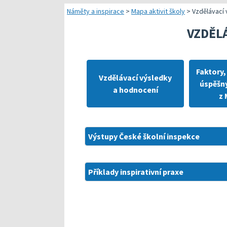
Náměty pro plánování
Náměty a inspirace
>
Mapa aktivit školy
>
Vzdělávací 
Přehled dostupných
VZDĚL
Kompetenční předpok
Kompetenční rámec a
Faktory,
Vzdělávací výsledky
úspěšný
Další náměty pro rea
a hodnocení
z 
Výstupy České školní inspekce
Příklady inspirativní praxe