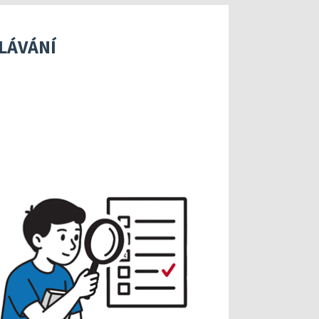
xterního hodnocení
Hodnocení klíčových kompetencí
roje pro realizaci externího hodnocení
Specifická metodická doporučení pro kritéria v o
LÁVÁNÍ
v modelu kvalitní školy
ntorskou podporou: Cílená podpora rozvoje škol
Metodická doporučení
, průběhu a výsledků vzdělávání
lně
Informační systémy České školní inspekce
Publikace s uvolněnými úlohami
Příklady inspirativní praxe