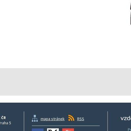
 ČR
mapa stránek
RSS
Praha 5
P