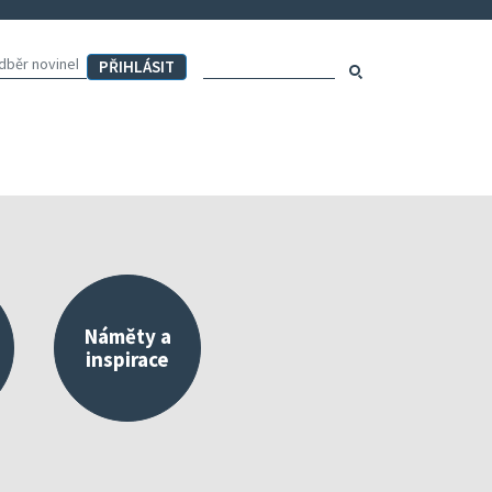
Hledaný výraz:
Hledat
Náměty a
inspirace
externího a vlastního hodnocení
Mapa aktivit školy