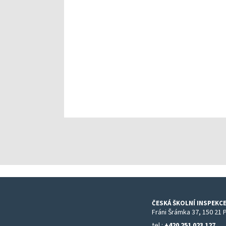
ČESKÁ ŠKOLNÍ INSPEKCE
Fráni Šrámka 37, 150 21 
tel.:
+420 251 023 127