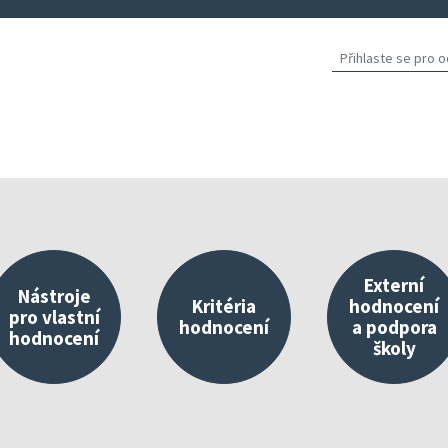
Externí
Nástroje
Kritéria
hodnocení
pro vlastní
hodnocení
a podpora
hodnocení
školy
východisko vlastního hodnocení
Nástroje umístěné v InspIS DATA
O kritériích
Propojování 