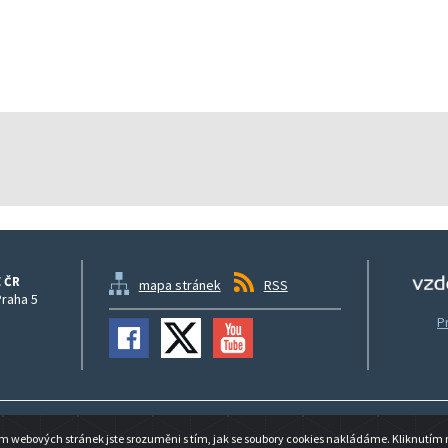
 ČR
mapa stránek
RSS
Praha 5
P
© 2026 ČESKÁ ŠKOLNÍ INSPEKCE ČR
 webových stránek jste srozuměni s tím, jak se soubory cookies nakládáme. Kliknutím