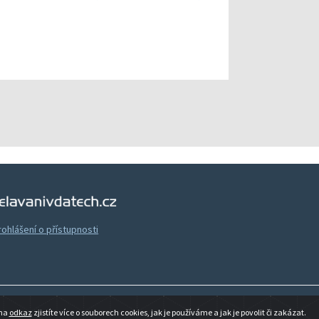
Vzdělávání v datech
rohlášení o přístupnosti
 na
odkaz
zjistíte více o souborech cookies, jak je používáme a jak je povolit či zakázat.