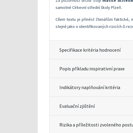
Za pozornost určitě stojí
matice učitels
samotné Církevní střední školy Plzeň.
Cílem textu je přinést čtenářům faktické,
stejně jako o identifikovaných rizicích či re
Specifikace kritéria hodnocení
Popis příkladu inspirativní praxe
Indikátory naplňování kritéria
Evaluační zjištění
Rizika a příležitosti zvoleného post