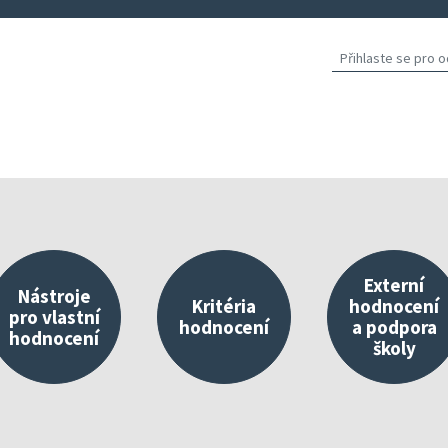
Externí
Nástroje
Kritéria
hodnocení
pro vlastní
hodnocení
a podpora
hodnocení
školy
východisko vlastního hodnocení
Nástroje umístěné v InspIS DATA
O kritériích
Propojování 