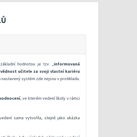
xterního hodnocení
Hodnocení klíčových kompetencí
roje pro realizaci externího hodnocení
Specifická metodická doporučení pro kritéria v o
LŮ
v modelu kvalitní školy
ntorskou podporou: Cílená podpora rozvoje škol
Metodická doporučení
, průběhu a výsledků vzdělávání
lně
Informační systémy České školní inspekce
Publikace s uvolněnými úlohami
Příklady inspirativní praxe
 základní hodnotou je tzv. „
informovaná
ědnost učitele za svoji vlastní kariéru
 nastavený systém zde nejsou v protikladu.
hodnocení
, ve kterém vedení školy v rámci
edení sama vytvořila, stejně jako ukázka