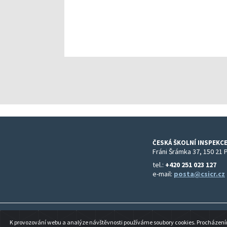
ČESKÁ ŠKOLNÍ INSPEKCE
Fráni Šrámka 37, 150 21 
tel.:
+420 251 023 127
e-mail:
posta@csicr.cz
K provozování webu a analýze návštěvnosti používáme soubory cookies. Procházením