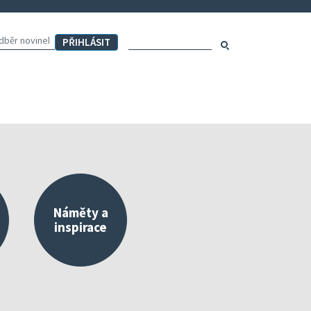
Hledaný výraz:
Hledat
Náměty a
inspirace
externího a vlastního hodnocení
Mapa aktivit školy