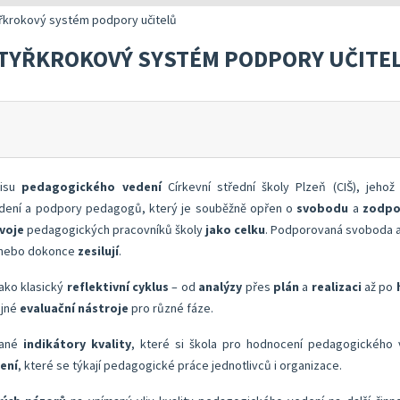
 a realizaci vlastního hodnocení
Správa autoevaluačních akcí v InspIS DATA
Oblasti kritérií hodnocení
Realizace e
řkrokový systém podpory učitelů
 metodických doporučení
Nástroje mimo InspIS DATA
Struktura zobrazených kritérií
Vybrané nást
TYŘKROKOVÝ SYSTÉM PODPORY UČITE
lady ředitele školy
Screening duševního zdraví a wellbeingu žáků
Ukazatele možností rozvoje školy 
KOMPAS s me
bsolventa a absolventky učitelství
Ředitelský pohled na kvalitu
Znění kritérií hodnocení podmínek
Rok v ředite
lizaci vlastního hodnocení
Přehled nástrojů podle kritérií
Aktivní škola – podpora pohybových aktivit školy
pisu
pedagogického vedení
Církevní střední školy Plzeň (CIŠ), jehož
edení a podpory pedagogů, který je souběžně opřen o
svobodu
a
zodpov
zvoje
pedagogických pracovníků školy
jako celku
. Podporovaná svoboda a
 nebo dokonce
zesilují
.
ako klasický
reflektivní cyklus
– od
analýzy
přes
plán
a
realizaci
až po
ejné
evaluační nástroje
pro různé fáze.
vané
indikátory kvality
, které si škola pro hodnocení pedagogického v
ení
, které se týkají pedagogické práce jednotlivců i organizace.