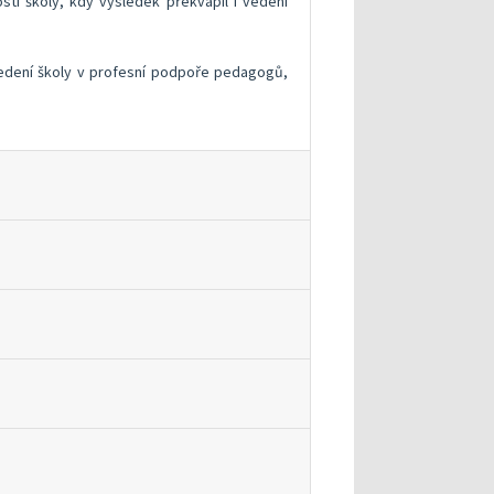
sti školy, kdy výsledek překvapil i vedení
 vedení školy v profesní podpoře pedagogů,