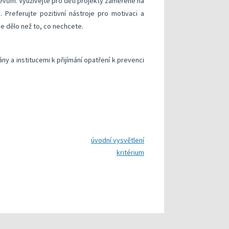
jevům. Využívejte pro děti projekty zaměřené na
 Preferujte pozitivní nástroje pro motivaci a
e dělo než to, co nechcete.
ny a institucemi k přijímání opatření k prevenci
úvodní vysvětlení
kritérium