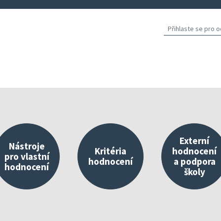
Externí
Nástroje
Kritéria
hodnocení
pro vlastní
hodnocení
a podpora
hodnocení
školy
východisko vlastního hodnocení
Nástroje umístěné v InspIS DATA
O kritériích
Propojování 