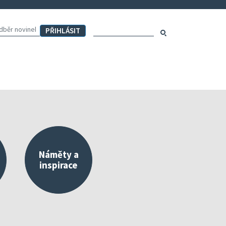
Hledaný výraz:
Hledat
Náměty a
inspirace
externího a vlastního hodnocení
Mapa aktivit školy