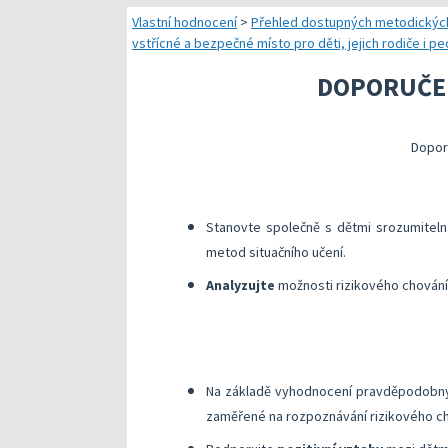
Náměty pro plánování
Vlastní hodnocení
>
Přehled dostupných metodickýc
vstřícné a bezpečné místo pro děti, jejich rodiče i 
Přehled dostupných
DOPORUČEN
Kompetenční předpok
Kompetenční rámec a
Dopor
Další náměty pro rea
Stanovte společně s dětmi srozumitel
metod situačního učení.
Analyzujte
možnosti rizikového chování 
​​Na základě vyhodnocení pravděpodob
zaměřené na rozpoznávání rizikového cho