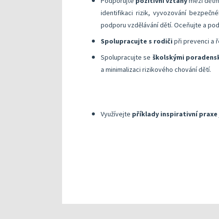
Podporujte
pozitivní vztahy
mezi dětmi
identifikaci rizik, vyvozování bezpečn
podporu vzdělávání dětí. Oceňujte a pod
Spolupracujte s rodiči
při prevenci a ř
Spolupracujte se
školskými poradensk
a minimalizaci rizikového chování dětí.
Využívejte
příklady inspirativní praxe