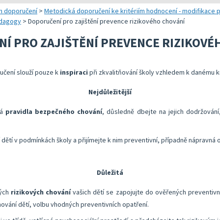
 a realizaci vlastního hodnocení
Správa autoevaluačních akcí v InspIS DATA
Oblasti kritérií hodnocení
Realizace e
h doporučení
>
Metodická doporučení ke kritériím hodnocení - modifikace p
pedagogy
>
Doporučení pro zajištění prevence rizikového chování
 metodických doporučení
Nástroje mimo InspIS DATA
Struktura zobrazených kritérií
Vybrané nást
Í PRO ZAJIŠTĚNÍ PREVENCE RIZIKOVÉ
lady ředitele školy
Screening duševního zdraví a wellbeingu žáků
Ukazatele možností rozvoje školy 
KOMPAS s me
bsolventa a absolventky učitelství
Ředitelský pohled na kvalitu
Znění kritérií hodnocení podmínek
Rok v ředite
učení slouží pouze k
inspiraci
při zkvalitňování školy vzhledem k danému kr
lizaci vlastního hodnocení
Přehled nástrojů podle kritérií
Nejdůležitější
Aktivní škola – podpora pohybových aktivit školy
ná
pravidla bezpečného chování
, důsledně dbejte na jejich dodržování
dětí v podmínkách školy a přijímejte k nim preventivní, případně nápravná o
Důležitá
ných
rizikových chování
vašich dětí se zapojujte do ověřených preventivn
vání dětí, volbu vhodných preventivních opatření.