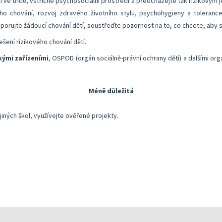
 ve třídě, vstřícné psychosociální prostředí a předcházejte tak rizikovým 
ého chování, rozvoj zdravého životního stylu, psychohygieny a tolerance.
porujte žádoucí chování dětí, soustřeďte pozornost na to, co chcete, aby s
ešení rizikového chování dětí.
ými zařízeními
, OSPOD (orgán sociálně-právní ochrany dětí) a dalšími orgá
Méně důležitá
jiných škol, využívejte ověřené projekty.