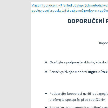
Náměty pro plánování
Vlastní hodnocení
>
Přehled dostupných metodickýc
spolupracují a poskytují si vzájemně podporu a zpět
Přehled dostupných
DOPORUČENÍ P
Kompetenční předpok
Kompetenční rámec a
Další náměty pro rea
Dopor
Oceňujte a podporujte aktivity, kde do
Účinně využívejte moderní
digitální te
​Podporujte kooperaci uvnitř pedagog
preferujte spolupráci před soutěžením.
​Povzbuzujte pedagogy k vytváření a rea