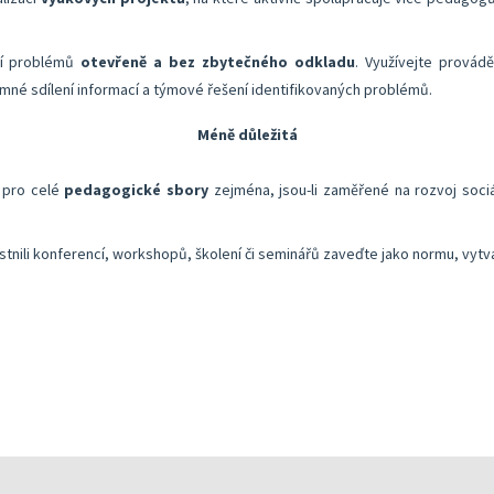
ní problémů
otevřeně a bez zbytečného odkladu
. Využívejte provád
mné sdílení informací a týmové řešení identifikovaných problémů.
Méně důležitá
í pro celé
pedagogické sbory
zejména, jsou-li zaměřené na rozvoj soci
astnili konferencí, workshopů, školení či seminářů zaveďte jako normu, vytvář