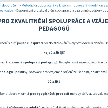
 a realizaci vlastního hodnocení
Správa autoevaluačních akcí v InspIS DATA
Oblasti kritérií hodnocení
Realizace e
h doporučení
>
Metodická doporučení ke kritériím hodnocení - modifikace p
nou vazbu
>
Doporučení pro zkvalitnění spolupráce a vzájemné podpory p
 metodických doporučení
Nástroje mimo InspIS DATA
Struktura zobrazených kritérií
Vybrané nást
RO ZKVALITNĚNÍ SPOLUPRÁCE A VZÁ
lady ředitele školy
Screening duševního zdraví a wellbeingu žáků
Ukazatele možností rozvoje školy 
KOMPAS s me
PEDAGOGŮ
bsolventa a absolventky učitelství
Ředitelský pohled na kvalitu
Znění kritérií hodnocení podmínek
Rok v ředite
lizaci vlastního hodnocení
Přehled nástrojů podle kritérií
učení slouží pouze k
inspiraci
při zkvalitňování školy vzhledem k danému kr
Aktivní škola – podpora pohybových aktivit školy
Nejdůležitější
chází k vzájemné
spolupráci pedagogů
. Dávejte jasně najevo, že práce p
chnologie
, postupy, software pro vzájemné sdílení zkušeností, dokumentů i
Důležitá
ického sboru v rámci
pedagogických procesů
(úpravy ŠVP, autoevaluace
lizaci
výukových projektů
, na které aktivně spolupracuje více pedagogů 