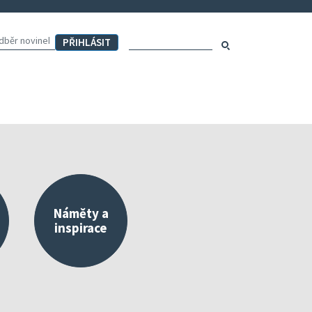
Hledaný výraz:
Hledat
Náměty a
inspirace
externího a vlastního hodnocení
Mapa aktivit školy