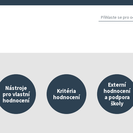
Externí
Nástroje
Kritéria
hodnocení
pro vlastní
hodnocení
a podpora
hodnocení
školy
východisko vlastního hodnocení
Nástroje umístěné v InspIS DATA
O kritériích
Propojování 