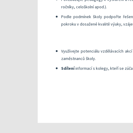
ročníky, celoškolní apod.).
​Podle podmínek školy podpořte řeše
pokroku v dosažené kvalitě výuky, vzáje
Využívejte potenciálu vzdělávacích akc
zaměstnanců školy.
Sdílení
informací s kolegy, kteří se zúč