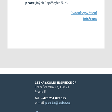
praxe
jiných úspěšných škol.
úvodní vysvětlení
kritérium
ČESKÁ ŠKOLNÍ INSPEKCE ČR
Fráni Šrámka 37, 150 21
Praha 5
tel.:
+420 251 023 127
e-mail:
posta@csicr.cz