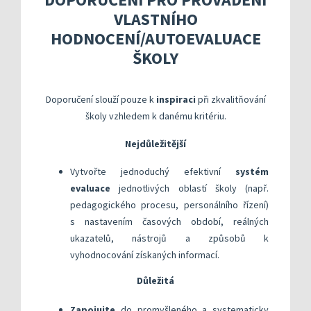
Kompetenční rámec absolventa a absolventky uči
Ředitelský pohled na kvalitu
Znění kritéri
VLASTNÍHO
Vybrané nástroje pro realizaci externího hodnoc
Specifická met
Další náměty pro realizaci vlastního hodnocení
Přehled nástrojů podle kritérií
HODNOCENÍ/AUTOEVALUACE
KOMPAS s mentorskou podporou: Cílená podpora 
Metodická do
Aktivní škola – podpora pohybov
ŠKOLY
Rok v ředitelně
Informační sy
Doporučení slouží pouze k
inspiraci
při zkvalitňování
Publikace s u
školy vzhledem k danému kritériu.
Příklady inspi
Nejdůležitější
Vytvořte jednoduchý efektivní
systém
evaluace
jednotlivých oblastí školy (např.
pedagogického procesu, personálního řízení)
s nastavením časových období, reálných
ukazatelů, nástrojů a způsobů k
vyhodnocování získaných informací.
Důležitá
Zapojujte
do promyšleného a systematicky