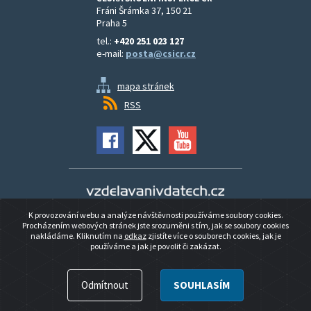
Fráni Šrámka 37, 150 21
Praha 5
tel.:
+420 251 023 127
e-mail:
posta@csicr.cz
mapa stránek
RSS
Vzdělávání v datech
K provozování webu a analýze návštěvnosti používáme soubory cookies.
Prohlášení o přístupnosti
Procházením webových stránek jste srozuměni s tím, jak se soubory cookies
nakládáme. Kliknutím na
odkaz
zjistíte více o souborech cookies, jak je
používáme a jak je povolit či zakázat.
© 2026 ČESKÁ ŠKOLNÍ INSPEKCE ČR
Odmítnout
SOUHLASÍM