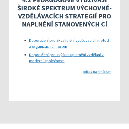
Kompetenční rámec absolventa a absolventky uči
Ředitelský pohled na kvalitu
Znění kritéri
ŠIROKÉ SPEKTRUM VÝCHOVNĚ-
Vybrané nástroje pro realizaci externího hodnoc
Specifická met
Další náměty pro realizaci vlastního hodnocení
Přehled nástrojů podle kritérií
VZDĚLÁVACÍCH STRATEGIÍ PRO
KOMPAS s mentorskou podporou: Cílená podpora 
Metodická do
Aktivní škola – podpora pohybov
NAPLNĚNÍ STANOVENÝCH CÍ
Rok v ředitelně
Informační sy
Doporučení pro zkvalitnění vyučovacích metod
Publikace s u
a organizačních forem
Příklady inspi
Doporučení pro zvýšení uplatnění vzdělání v
moderní společnosti
odkaz na kritérium