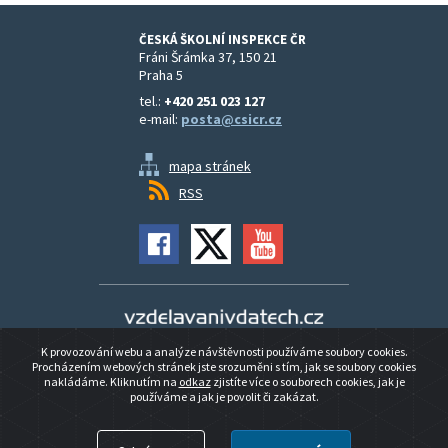
ČESKÁ ŠKOLNÍ INSPEKCE ČR
Fráni Šrámka 37, 150 21
Praha 5
tel.:
+420 251 023 127
e-mail:
posta@csicr.cz
mapa stránek
RSS
Vzdělávání v datech
K provozování webu a analýze návštěvnosti používáme soubory cookies.
Prohlášení o přístupnosti
Procházením webových stránek jste srozuměni s tím, jak se soubory cookies
nakládáme. Kliknutím na
odkaz
zjistíte více o souborech cookies, jak je
používáme a jak je povolit či zakázat.
© 2026 ČESKÁ ŠKOLNÍ INSPEKCE ČR