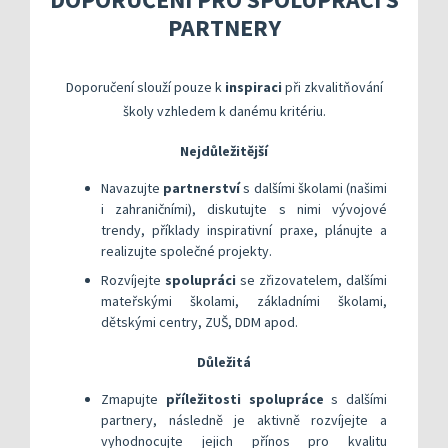
Kompetenční rámec absolventa a absolventky uči
Ředitelský pohled na kvalitu
Znění kritéri
PARTNERY
Vybrané nástroje pro realizaci externího hodnoc
Specifická met
Další náměty pro realizaci vlastního hodnocení
Přehled nástrojů podle kritérií
KOMPAS s mentorskou podporou: Cílená podpora 
Metodická do
Aktivní škola – podpora pohybov
Doporučení slouží pouze k
inspiraci
při zkvalitňování
Rok v ředitelně
Informační sy
školy vzhledem k danému kritériu.
Publikace s u
Nejdůležitější
Příklady inspi
Navazujte
partnerství
s dalšími školami (našimi
i zahraničními), diskutujte s nimi vývojové
trendy, příklady inspirativní praxe, plánujte a
realizujte společné projekty.
Rozvíjejte
spolupráci
se zřizovatelem, dalšími
mateřskými školami, základními školami,
dětskými centry, ZUŠ, DDM apod.
Důležitá
Zmapujte
příležitosti spolupráce
s dalšími
partnery, následně je aktivně rozvíjejte a
vyhodnocujte jejich přínos pro kvalitu