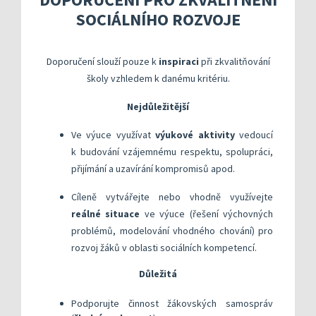
Kompetenční rámec absolventa a absolventky uči
Ředitelský pohled na kvalitu
Znění kritéri
SOCIÁLNÍHO ROZVOJE
Vybrané nástroje pro realizaci externího hodnoc
Specifická met
Další náměty pro realizaci vlastního hodnocení
Přehled nástrojů podle kritérií
KOMPAS s mentorskou podporou: Cílená podpora 
Metodická do
Aktivní škola – podpora pohybov
Doporučení slouží pouze k
inspiraci
při zkvalitňování
Rok v ředitelně
Informační sy
školy vzhledem k danému kritériu.
Publikace s u
Nejdůležitější
Příklady inspi
Ve výuce využívat
výukové aktivity
vedoucí
k budování vzájemnému respektu, spolupráci,
přijímání a uzavírání kompromisů apod.
Cíleně vytvářejte nebo vhodně využívejte
reálné situace
ve výuce (řešení výchovných
problémů, modelování vhodného chování) pro
rozvoj žáků v oblasti sociálních kompetencí.
Důležitá
​Podporujte činnost žákovských samospráv