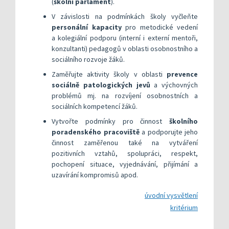
(
školní parlament
).
​V závislosti na podmínkách školy vyčleňte
personální kapacity
pro metodické vedení
a kolegiální podporu (interní i externí mentoři,
konzultanti) pedagogů v oblasti osobnostního a
sociálního rozvoje žáků.
​Zaměřujte aktivity školy v oblasti
prevence
sociálně patologických jevů
a výchovných
problémů mj. na rozvíjení osobnostních a
sociálních kompetencí žáků.
​Vytvořte podmínky pro činnost
školního
poradenského pracoviště
a podporujte jeho
činnost zaměřenou také na vytváření
pozitivních vztahů, spolupráci, respekt,
pochopení situace, vyjednávání, přijímání a
uzavírání kompromisů apod.
úvodní vysvětlení
kritérium