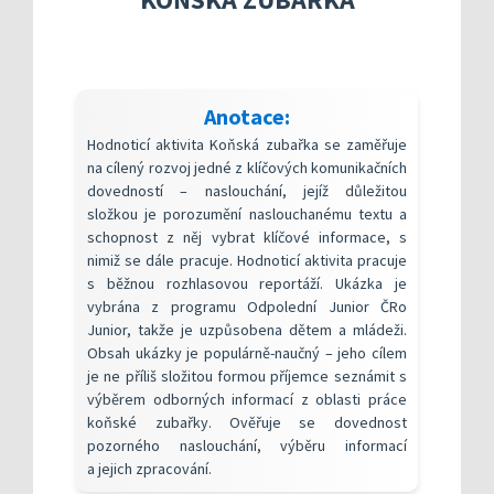
Kompetenční rámec absolventa a absolventky uči
Ředitelský pohled na kvalitu
Znění kritéri
Vybrané nástroje pro realizaci externího hodnoc
Specifická met
Další náměty pro realizaci vlastního hodnocení
Přehled nástrojů podle kritérií
KOMPAS s mentorskou podporou: Cílená podpora 
Metodická do
Aktivní škola – podpora pohybov
Anotace:
Rok v ředitelně
Informační sy
Hodnoticí aktivita Koňská zubařka se zaměřuje
Publikace s u
na cílený rozvoj jedné z klíčových komunikačních
dovedností – naslouchání, jejíž důležitou
Příklady inspi
složkou je porozumění naslouchanému textu a
schopnost z něj vybrat klíčové informace, s
nimiž se dále pracuje. Hodnoticí aktivita pracuje
s běžnou rozhlasovou reportáží. Ukázka je
vybrána z programu Odpolední Junior ČRo
Junior, takže je uzpůsobena dětem a mládeži.
Obsah ukázky je populárně-naučný – jeho cílem
je ne příliš složitou formou příjemce seznámit s
výběrem odborných informací z oblasti práce
koňské zubařky. Ověřuje se dovednost
pozorného naslouchání, výběru informací
a jejich zpracování.