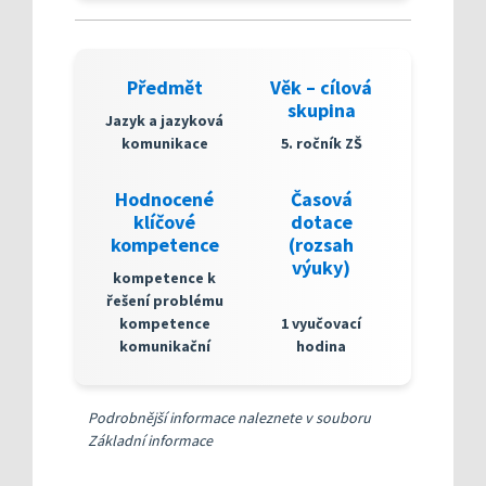
Předmět
Věk – cílová
skupina
Jazyk a jazyková
komunikace
5. ročník ZŠ
Hodnocené
Časová
klíčové
dotace
kompetence
(rozsah
výuky)
kompetence k
řešení problému
kompetence
1 vyučovací
komunikační
hodina
Podrobnější informace naleznete v souboru
Základní informace