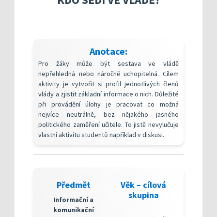
Kompetenční rámec absolventa a absolventky uči
Ředitelský pohled na kvalitu
Znění kritéri
Vybrané nástroje pro realizaci externího hodnoc
Specifická met
Další náměty pro realizaci vlastního hodnocení
Přehled nástrojů podle kritérií
KOMPAS s mentorskou podporou: Cílená podpora 
Metodická do
Aktivní škola – podpora pohybov
Anotace:
Rok v ředitelně
Informační sy
Pro žáky může být sestava ve vládě
Publikace s u
nepřehledná nebo náročně uchopitelná. Cílem
aktivity je vytvořit si profil jednotlivých členů
Příklady inspi
vlády a zjistit základní informace o nich. Důležité
při provádění úlohy je pracovat co možná
nejvíce neutrálně, bez nějakého jasného
politického zaměření učitele. To jistě nevylučuje
vlastní aktivitu studentů například v diskusi.
Předmět
Věk – cílová
skupina
Informační a
komunikační