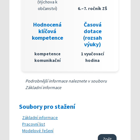
(Výchova k
občanství)
6.–7. ročník ZŠ
Hodnocená
Časová
klíčová
dotace
kompetence
(rozsah
výuky)
kompetence
1 vyučovací
komunikační
hodina
Podrobnější informace naleznete v souboru
Základní informace
Soubory pro stažení
Základní informace
Pracovní list
Modelové řešení
Zpět