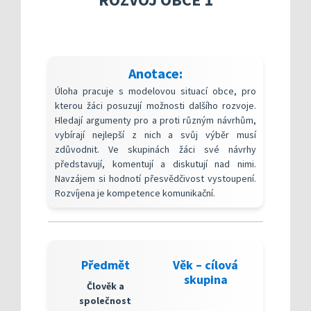
Kompetenční rámec absolventa a absolventky uči
Ředitelský pohled na kvalitu
Znění kritéri
Vybrané nástroje pro realizaci externího hodnoc
Specifická met
Další náměty pro realizaci vlastního hodnocení
Přehled nástrojů podle kritérií
KOMPAS s mentorskou podporou: Cílená podpora 
Metodická do
Aktivní škola – podpora pohybov
Anotace:
Rok v ředitelně
Informační sy
Úloha pracuje s modelovou situací obce, pro
Publikace s u
kterou žáci posuzují možnosti dalšího rozvoje.
Hledají argumenty pro a proti různým návrhům,
Příklady inspi
vybírají nejlepší z nich a svůj výběr musí
zdůvodnit. Ve skupinách žáci své návrhy
představují, komentují a diskutují nad nimi.
Navzájem si hodnotí přesvědčivost vystoupení.
Rozvíjena je kompetence komunikační.
Předmět
Věk – cílová
skupina
Člověk a
společnost