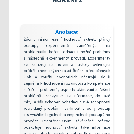
Kompetenční rámec absolventa a absolventky uči
Ředitelský pohled na kvalitu
Znění kritéri
Vybrané nástroje pro realizaci externího hodnoc
Specifická met
Další náměty pro realizaci vlastního hodnocení
Přehled nástrojů podle kritérií
KOMPAS s mentorskou podporou: Cílená podpora 
Metodická do
Aktivní škola – podpora pohybov
Anotace:
Rok v ředitelně
Informační sy
Žáci v rámci řešení hodnoticí aktivity plánují
Publikace s u
postupy experimentů zaměřených na
problematiku hoření, odhadují možné problémy
Příklady inspi
a následně experimenty provádí. Experimenty
se zaměřují na hoření a faktory ovlivňující
průběh chemických reakcí. Řešení předložených
úloh a využití hodnoticích nástrojů slouží
zejména k hodnocení rozvinutosti kompetence
k řešení problémů, aspektu plánování a řešení
problémů. Poskytuje tak informace, do jaké
míry je žák schopen odhadnout své schopnosti
řešit daný problém, navrhnout vhodný postup
a s využitím logických a empirických postupů ho
provést. Prostřednictvím závěrečné reflexe
poskytuje hodnoticí aktivita také informace
o rozvinutosti aspektu sebereflexe procesu