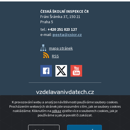
ČESKÁ ŠKOLNÍ INSPEKCE ČR
Fráni Šrámka 37, 150 21
Praha 5
tel.:
+420 251 023 127
e-mail:
posta@csicr.cz
mapa stránek
RSS
Vzdělávání v datech
K provozování webu a analýze návštěvnosti používáme soubory cookies.
Prohlášení o přístupnosti
Procházením webových stránek jste srozuměni s tím, jak se soubory cookies
nakládáme. Kliknutím na
odkaz
zjistíte více o souborech cookies, jak je
používáme a jak je povolit či zakázat.
© 2026 ČESKÁ ŠKOLNÍ INSPEKCE ČR