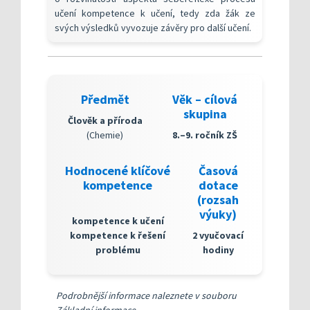
učení kompetence k učení, tedy zda žák ze
svých výsledků vyvozuje závěry pro další učení.
Předmět
Věk – cílová
skupina
Člověk a příroda
(Chemie)
8.–9. ročník ZŠ
Hodnocené klíčové
Časová
kompetence
dotace
(rozsah
výuky)
kompetence k učení
kompetence k řešení
2 vyučovací
problému
hodiny
Podrobnější informace naleznete v souboru