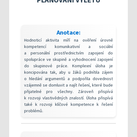
Kompetenční rámec absolventa a absolventky uči
Ředitelský pohled na kvalitu
Znění kritéri
Vybrané nástroje pro realizaci externího hodnoc
Specifická met
Další náměty pro realizaci vlastního hodnocení
Přehled nástrojů podle kritérií
KOMPAS s mentorskou podporou: Cílená podpora 
Metodická do
Aktivní škola – podpora pohybov
Anotace:
Rok v ředitelně
Informační sy
Hodnoticí aktivita míří na ověření úrovně
Publikace s u
kompetencí komunikativní a sociální
a personální prostřednictvím zapojení do
Příklady inspi
spolupráce ve skupině a vyhodnocení zapojení
do skupinové práce. Komplexní úloha je
koncipována tak, aby u žáků podnítila zájem
o hledání argumentů a podpořila dovednost
vzájemně se domluvit a najít řešení, které bude
přijatelné pro všechny. Zároveň přispívá
k rozvoji vlastivědných znalostí. Úloha přispívá
také k rozvoji klíčové kompetence k řešení
problémů.