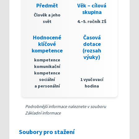
Předmět
Věk – cílová
skupina
Člověk a jeho
svět
4.–5. ročník ZŠ
Hodnocené
Časová
klíčové
dotace
kompetence
(rozsah
výuky)
kompetence
komunikační
kompetence
sociální
1 vyučovací
a personální
hodina
Podrobnější informace naleznete v souboru
Základní informace
Soubory pro stažení