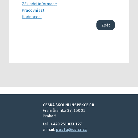
Základní informace
Pracovní list
Hodnocení
Zpět
ČESKÁ ŠKOLNÍ INSPEKCE ČR
Fráni Šrámka 37, 150 21
Praha 5
tel.:
+420 251 023 127
e-mail:
posta@csicr.cz