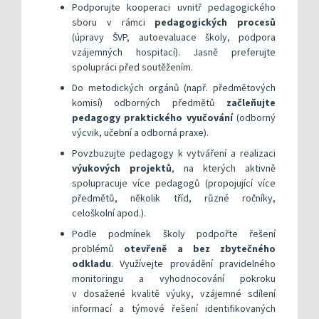
​Podporujte kooperaci uvnitř pedagogického
sboru v rámci
pedagogických procesů
(úpravy ŠVP, autoevaluace školy, podpora
vzájemných hospitací). Jasně preferujte
spolupráci před soutěžením.
Do metodických orgánů (např. předmětových
komisí) odborných předmětů
začleňujte
pedagogy praktického vyučování
(odborný
výcvik, učební a odborná praxe).
​Povzbuzujte pedagogy k vytváření a realizaci
výukových projektů
, na kterých aktivně
spolupracuje více pedagogů (propojující více
předmětů, několik tříd, různé ročníky,
celoškolní apod.).
​Podle podmínek školy podpořte řešení
problémů
otevřeně a bez zbytečného
odkladu
. Využívejte provádění pravidelného
monitoringu a vyhodnocování pokroku
v dosažené kvalitě výuky, vzájemné sdílení
informací a týmové řešení identifikovaných