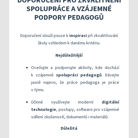
Kompetenční rámec absolventa a absolventky uči
Ředitelský pohled na kvalitu
Znění kritéri
SPOLUPRÁCE A VZÁJEMNÉ
Vybrané nástroje pro realizaci externího hodnoc
Specifická met
Další náměty pro realizaci vlastního hodnocení
Přehled nástrojů podle kritérií
PODPORY PEDAGOGŮ
KOMPAS s mentorskou podporou: Cílená podpora 
Metodická do
Aktivní škola – podpora pohybov
Rok v ředitelně
Informační sy
Doporučení slouží pouze k
inspiraci
při zkvalitňování
školy vzhledem k danému kritériu.
Publikace s u
Nejdůležitější
Příklady inspi
Oceňujte a podporujte aktivity, kde dochází
k vzájemné
spolupráci pedagogů
. Dávejte
jasně najevo, že práce pedagoga je práce
v týmu.
Účinně využívejte moderní
digitální
technologie
, postupy, software pro vzájemné
sdílení zkušeností, dokumentů i materiálů.
Důležitá