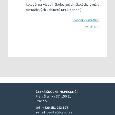
kolegů na vlastní škole, jiných školách, využití
metodických kabinetů NPI ČR apod.).
úvodní vysvětlení
kritérium
ČESKÁ ŠKOLNÍ INSPEKCE ČR
Fráni Šrámka 37, 150 21
Praha 5
tel.:
+420 251 023 127
e-mail:
posta@csicr.cz