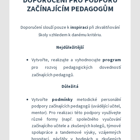
Kompetenční rámec absolventa a absolventky uči
Ředitelský pohled na kvalitu
Znění kritéri
ZAČÍNAJÍCÍM PEDAGOGŮM
Vybrané nástroje pro realizaci externího hodnoc
Specifická met
Další náměty pro realizaci vlastního hodnocení
Přehled nástrojů podle kritérií
KOMPAS s mentorskou podporou: Cílená podpora 
Metodická do
Aktivní škola – podpora pohybov
Doporučení slouží pouze k
inspiraci
při zkvalitňování
Rok v ředitelně
Informační sy
školy vzhledem k danému kritériu.
Publikace s u
Nejdůležitější
Příklady inspi
Vytvořte, realizujte a vyhodnocujte
program
pro rozvoj pedagogických dovedností
začínajících pedagogů.
Důležitá
​Vytvořte
podmínky
metodické personální
podpory začínajících pedagogů (uvádějící učitel,
mentor). Pro realizaci této podpory využívejte
různé formy (např. společného vyučování
začínajícího učitele a zkušených kolegů, týmové
spolupráce a tandemové výuky, vzájemných
hospitací, návštěv v hodinách u zkušených