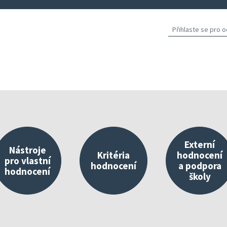
Externí
Nástroje
Kritéria
hodnocení
pro vlastní
hodnocení
a podpora
hodnocení
školy
východisko vlastního hodnocení
Nástroje umístěné v InspIS DATA
O kritériích
Propojování 