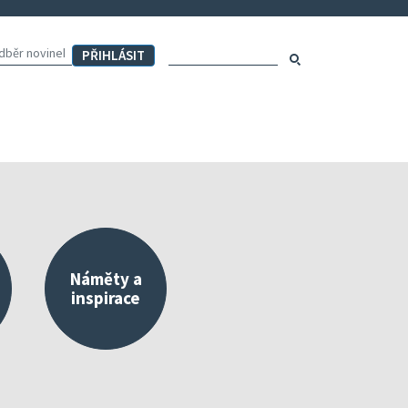
Hledaný výraz:
Hledat
Náměty a
inspirace
externího a vlastního hodnocení
Mapa aktivit školy