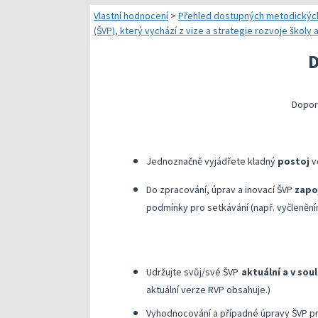
Náměty pro plánování
Vlastní hodnocení
>
Přehled dostupných metodickýc
(ŠVP), který vychází z vize a strategie rozvoje školy 
Přehled dostupných
D
Kompetenční předpok
Kompetenční rámec a
Dopor
Další náměty pro rea
Jednoznačně vyjádřete kladný
postoj
v
Do zpracování, úprav a inovací ŠVP
zapo
podmínky pro setkávání (např. vyčleněním
Udržujte svůj/své ŠVP
aktuální a v sou
aktuální verze RVP obsahuje.)
Vyhodnocování a případné úpravy ŠVP p