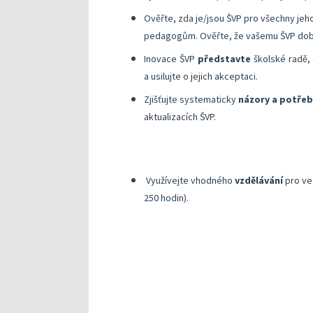
Ověřte, zda je/jsou ŠVP pro všechny jeho
pedagogům. Ověřte, že vašemu ŠVP dob
Inovace ŠVP
představte
školské radě, 
a usilujte o jejich akceptaci.
Zjišťujte systematicky
názory a potřeb
aktualizacích ŠVP.
Využívejte vhodného
vzdělávání
pro ved
250 hodin).