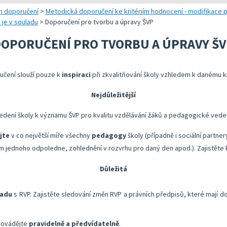
 a realizaci vlastního hodnocení
Správa autoevaluačních akcí v InspIS DATA
Oblasti kritérií hodnocení
Realizace e
h doporučení
>
Metodická doporučení ke kritériím hodnocení - modifikace 
a je v souladu
>
Doporučení pro tvorbu a úpravy ŠVP
 metodických doporučení
Nástroje mimo InspIS DATA
Struktura zobrazených kritérií
Vybrané nást
OPORUČENÍ PRO TVORBU A ÚPRAVY ŠV
lady ředitele školy
Screening duševního zdraví a wellbeingu žáků
Ukazatele možností rozvoje školy 
KOMPAS s me
bsolventa a absolventky učitelství
Ředitelský pohled na kvalitu
Znění kritérií hodnocení podmínek
Rok v ředite
učení slouží pouze k
inspiraci
při zkvalitňování školy vzhledem k danému kr
lizaci vlastního hodnocení
Přehled nástrojů podle kritérií
Nejdůležitější
Aktivní škola – podpora pohybových aktivit školy
edení školy k významu ŠVP pro kvalitu vzdělávání žáků a pedagogické veden
jte
v co největší míře všechny
pedagogy
školy (případně i sociální partner
 jednoho odpoledne, zohlednění v rozvrhu pro daný den apod.). Zajistěte kva
Důležitá
ladu
s RVP. Zajistěte sledování změn RVP a právních předpisů, které mají do
rovádějte
pravidelně a předvídatelně
.