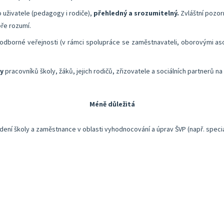
 uživatele (pedagogy i rodiče),
přehledný a srozumitelný.
Zvláštní pozor
ře rozumí.
odborné veřejnosti (v rámci spolupráce se zaměstnavateli, oborovými asoc
y
pracovníků školy, žáků, jejich rodičů, zřizovatele a sociálních partnerů na
Méně důležitá
ení školy a zaměstnance v oblasti vyhodnocování a úprav ŠVP (např. specia