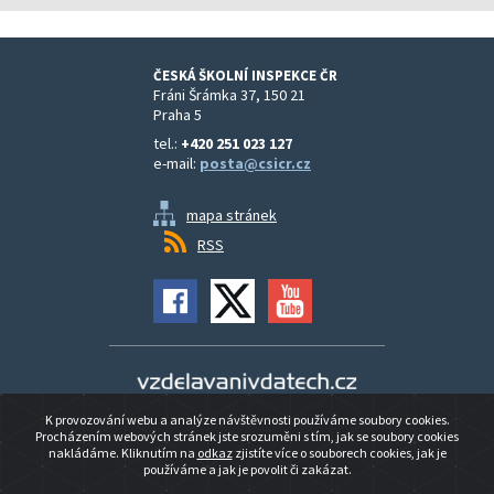
ČESKÁ ŠKOLNÍ INSPEKCE ČR
Fráni Šrámka 37, 150 21
Praha 5
tel.:
+420 251 023 127
e-mail:
posta@csicr.cz
mapa stránek
RSS
Vzdělávání v datech
K provozování webu a analýze návštěvnosti používáme soubory cookies.
Prohlášení o přístupnosti
Procházením webových stránek jste srozuměni s tím, jak se soubory cookies
nakládáme. Kliknutím na
odkaz
zjistíte více o souborech cookies, jak je
používáme a jak je povolit či zakázat.
© 2026 ČESKÁ ŠKOLNÍ INSPEKCE ČR