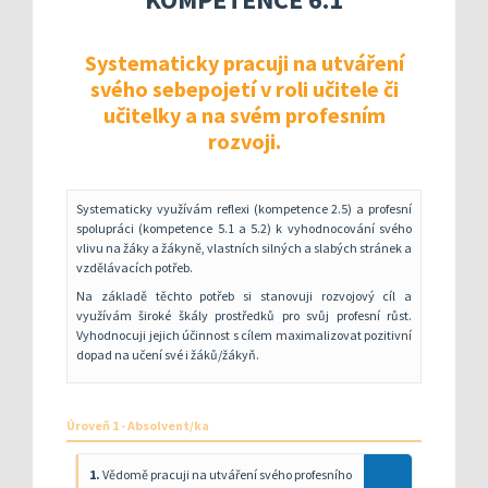
Kompetenční rámec absolventa a absolventky uči
Ředitelský pohled na kvalitu
Znění kritéri
Vybrané nástroje pro realizaci externího hodnoc
Specifická met
Další náměty pro realizaci vlastního hodnocení
Přehled nástrojů podle kritérií
Systematicky pracuji na utváření
KOMPAS s mentorskou podporou: Cílená podpora 
Metodická do
Aktivní škola – podpora pohybov
svého sebepojetí v roli učitele či
učitelky a na svém profesním
Rok v ředitelně
Informační sy
rozvoji.
Publikace s u
Příklady inspi
Systematicky využívám reflexi (kompetence 2.5) a profesní
spolupráci (kompetence 5.1 a 5.2) k vyhodnocování svého
vlivu na žáky a žákyně, vlastních silných a slabých stránek a
vzdělávacích potřeb.
Na základě těchto potřeb si stanovuji rozvojový cíl a
využívám široké škály prostředků pro svůj profesní růst.
Vyhodnocuji jejich účinnost s cílem maximalizovat pozitivní
dopad na učení své i žáků/žákyň.
Úroveň 1 - Absolvent/ka
1.
Vědomě pracuji na utváření svého profesního