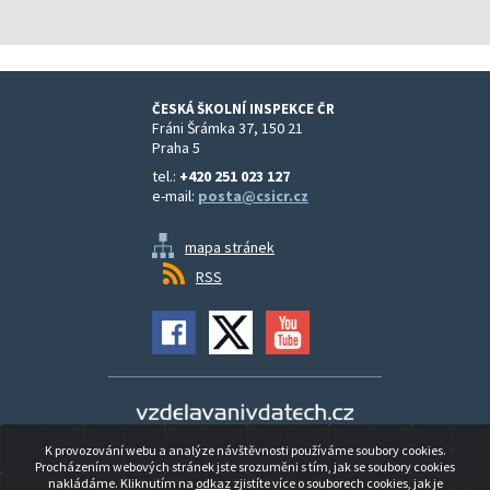
ČESKÁ ŠKOLNÍ INSPEKCE ČR
Fráni Šrámka 37, 150 21
Praha 5
tel.:
+420 251 023 127
e-mail:
posta@csicr.cz
mapa stránek
RSS
Vzdělávání v datech
K provozování webu a analýze návštěvnosti používáme soubory cookies.
Prohlášení o přístupnosti
Procházením webových stránek jste srozuměni s tím, jak se soubory cookies
nakládáme. Kliknutím na
odkaz
zjistíte více o souborech cookies, jak je