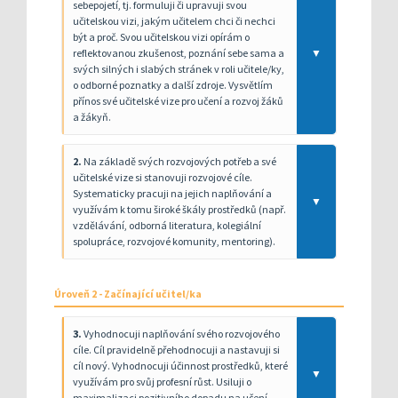
sebepojetí, tj. formuluji či upravuji svou
učitelskou vizi, jakým učitelem chci či nechci
být a proč. Svou učitelskou vizi opírám o
reflektovanou zkušenost, poznání sebe sama a
▼
svých silných i slabých stránek v roli učitele/ky,
o odborné poznatky a další zdroje. Vysvětlím
přínos své učitelské vize pro učení a rozvoj žáků
a žákyň.
2.
Na základě svých rozvojových potřeb a své
učitelské vize si stanovuji rozvojové cíle.
Systematicky pracuji na jejich naplňování a
▼
využívám k tomu široké škály prostředků (např.
vzdělávání, odborná literatura, kolegiální
spolupráce, rozvojové komunity, mentoring).
Úroveň 2 - Začínající učitel/ka
3.
Vyhodnocuji naplňování svého rozvojového
cíle. Cíl pravidelně přehodnocuji a nastavuji si
cíl nový. Vyhodnocuji účinnost prostředků, které
▼
využívám pro svůj profesní růst. Usiluji o
maximalizaci pozitivního dopadu na učení