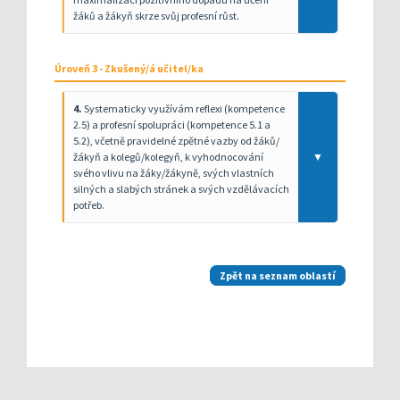
žáků a žákyň skrze svůj profesní růst.
Úroveň 3 - Zkušený/á učitel/ka
4.
Systematicky využívám reflexi (kompetence
2.5) a profesní spolupráci (kompetence 5.1 a
5.2), včetně pravidelné zpětné vazby od žáků/
žákyň a kolegů/kolegyň, k vyhodnocování
▼
svého vlivu na žáky/žákyně, svých vlastních
silných a slabých stránek a svých vzdělávacích
potřeb.
Zpět na seznam oblastí