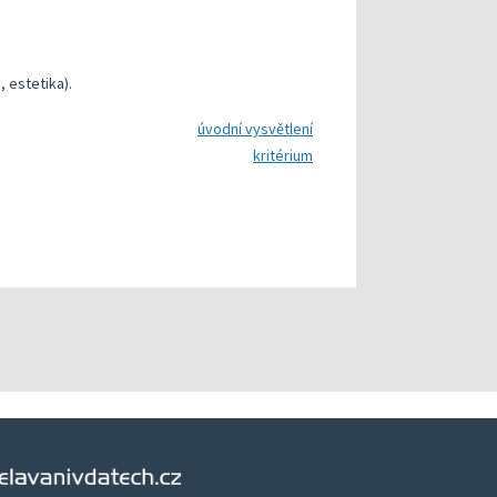
, estetika).
úvodní vysvětlení
kritérium
Vzdělávání v datech