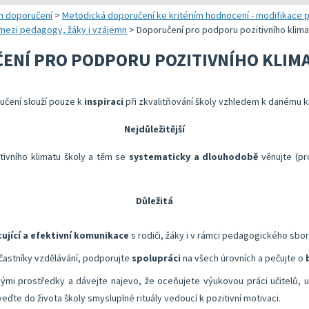
 a realizaci vlastního hodnocení
Správa autoevaluačních akcí v InspIS DATA
Oblasti kritérií hodnocení
Realizace e
h doporučení
>
Metodická doporučení ke kritériím hodnocení - modifikace p
y mezi pedagogy, žáky i vzájemn
>
Doporučení pro podporu pozitivního klima
 metodických doporučení
Nástroje mimo InspIS DATA
Struktura zobrazených kritérií
Vybrané nást
ENÍ PRO PODPORU POZITIVNÍHO KLIMA
lady ředitele školy
Screening duševního zdraví a wellbeingu žáků
Ukazatele možností rozvoje školy 
KOMPAS s me
bsolventa a absolventky učitelství
Ředitelský pohled na kvalitu
Znění kritérií hodnocení podmínek
Rok v ředite
učení slouží pouze k
inspiraci
při zkvalitňování školy vzhledem k danému kr
lizaci vlastního hodnocení
Přehled nástrojů podle kritérií
Nejdůležitější
Aktivní škola – podpora pohybových aktivit školy
itivního klimatu školy a těm se
systematicky a dlouhodobě
věnujte (pr
Důležitá
ující a efektivní komunikace
s rodiči, žáky i v rámci pedagogického sbor
častníky vzdělávání, podporujte
spolupráci
na všech úrovních a pečujte o
ými prostředky a dávejte najevo, že oceňujete výukovou práci učitelů, u
eďte do života školy smysluplné rituály vedoucí k pozitivní motivaci.