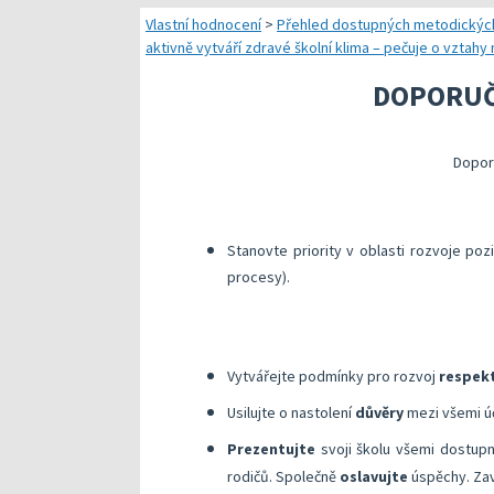
Náměty pro plánování
Vlastní hodnocení
>
Přehled dostupných metodickýc
aktivně vytváří zdravé školní klima – pečuje o vztah
Přehled dostupných
DOPORUČ
Kompetenční předpok
Kompetenční rámec a
Dopor
Další náměty pro rea
Stanovte priority v oblasti rozvoje poz
procesy).
​Vytvářejte podmínky pro rozvoj
respekt
​Usilujte o nastolení
důvěry
mezi všemi ú
Prezentujte
svoji školu všemi dostupn
rodičů. Společně
oslavujte
úspěchy. Zav