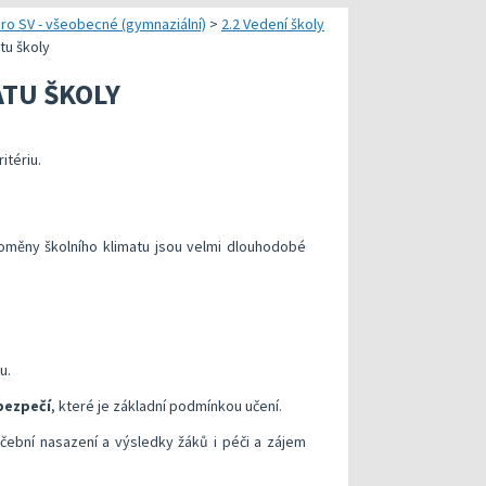
xterního hodnocení
Hodnocení klíčových kompetencí
ro SV - všeobecné (gymnaziální)
>
2.2 Vedení školy
tu školy
roje pro realizaci externího hodnocení
Specifická metodická doporučení pro kritéria v o
TU ŠKOLY
v modelu kvalitní školy
ntorskou podporou: Cílená podpora rozvoje škol
Metodická doporučení
, průběhu a výsledků vzdělávání
lně
Informační systémy České školní inspekce
itériu.
Publikace s uvolněnými úlohami
Příklady inspirativní praxe
oměny školního klimatu jsou velmi dlouhodobé
u.
bezpečí
, které je základní podmínkou učení.
čební nasazení a výsledky žáků i péči a zájem