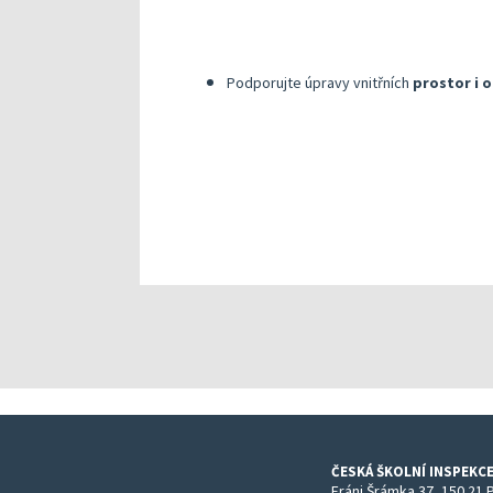
Podporujte úpravy vnitřních
prostor i o
ČESKÁ ŠKOLNÍ INSPEKCE
Fráni Šrámka 37, 150 21 