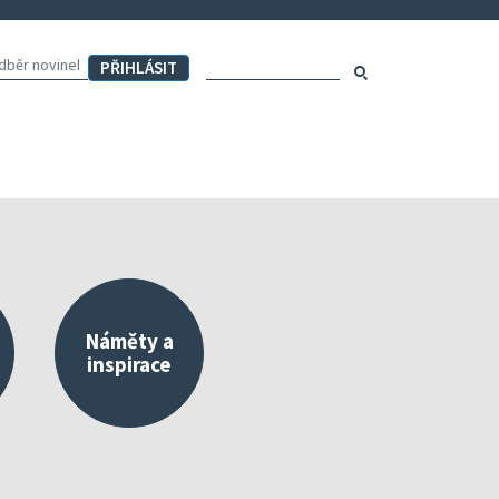
Hledaný výraz:
Hledat
Náměty a
inspirace
externího a vlastního hodnocení
Mapa aktivit školy