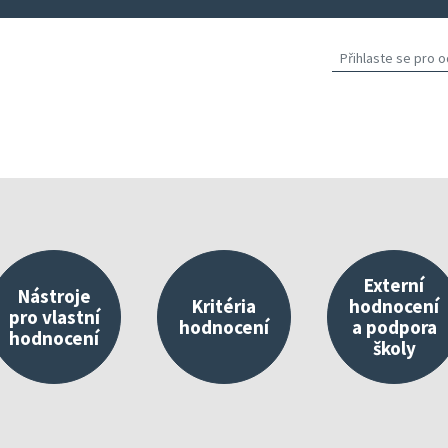
Externí
Nástroje
Kritéria
hodnocení
pro vlastní
hodnocení
a podpora
hodnocení
školy
východisko vlastního hodnocení
Nástroje umístěné v InspIS DATA
O kritériích
Propojování 