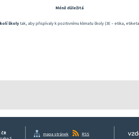
Méně důležitá
kolí školy
tak, aby přispívaly k pozitivnímu klimatu školy (3E – etika, etiketa
 ČR
mapa stránek
RSS
Praha 5