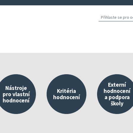
Externí
Nástroje
Kritéria
hodnocení
pro vlastní
hodnocení
a podpora
hodnocení
školy
východisko vlastního hodnocení
Nástroje umístěné v InspIS DATA
O kritériích
Propojování 