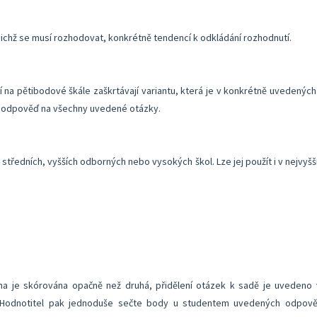
v nichž se musí rozhodovat, konkrétně tendencí k odkládání rozhodnutí.
na pětibodové škále zaškrtávají variantu, která je v konkrétně uvedených 
st odpověď na všechny uvedené otázky.
 středních, vyšších odborných nebo vysokých škol. Lze jej použít i v nejvyšš
na je skórována opačně než druhá, přidělení otázek k sadě je uvedeno 
 Hodnotitel pak jednoduše sečte body u studentem uvedených odpověd