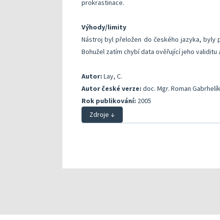
prokrastinace.
Výhody/limity
Nástroj byl přeložen do českého jazyka, byly 
Bohužel zatím chybí data ověřující jeho validitu 
Autor:
Lay, C.
Autor české verze:
doc. Mgr. Roman Gabrhelík
Rok publikování:
2005
Zdroje ↓