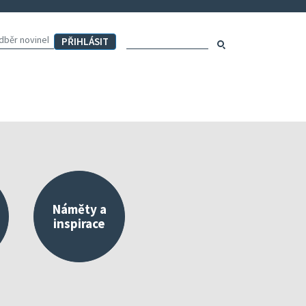
Hledaný výraz:
Hledat
Náměty a
inspirace
externího a vlastního hodnocení
Mapa aktivit školy