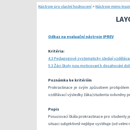
Náměty pro plánování
Nástroje pro vlastní hodnocení
>
Nástroje mimo Insp
Přehled dostupných
LAY
Kompetenční předpok
Odkaz na evaluační nástroje IPREV
Kompetenční rámec a
Další náměty pro rea
Kritéria:
4.3 Pedagogové systematicky sledují vzdělávací
5.3 Žáci školy jsou motivovaní k dosahování d
Poznámka ke kritériím
Prokrastinace je svým způsobem protipólem k
vzdělávací výsledky žáka/studenta ovlivněny prá
Popis
Posuzovací škála prokrastinace pro studenty j
situaci subjektivně nejlépe vystihuje (od velmi 