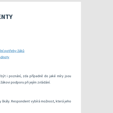
xterního hodnocení
Hodnocení klíčových kompetencí
roje pro realizaci externího hodnocení
Specifická metodická doporučení pro kritéria v o
ENTY
v modelu kvalitní školy
ntorskou podporou: Cílená podpora rozvoje škol
Metodická doporučení
, průběhu a výsledků vzdělávání
lně
Informační systémy České školní inspekce
Publikace s uvolněnými úlohami
ální potřeby žáků
Příklady inspirativní praxe
odnoty
ýt i poznání, zda případně do jaké míry jsou
 žákovi podporu při jejím zvládání.
y škály. Respondent vybírá možnost, která jeho