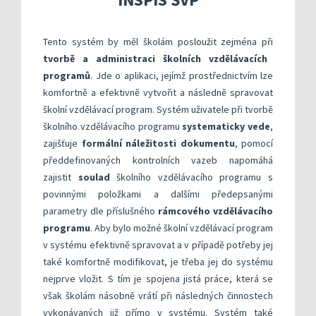
Kompetenční rámec absolventa a absolventky uči
Ředitelský pohled na kvalitu
Znění kritéri
Vybrané nástroje pro realizaci externího hodnoc
Specifická met
Další náměty pro realizaci vlastního hodnocení
Přehled nástrojů podle kritérií
Tento systém by měl školám posloužit zejména při
KOMPAS s mentorskou podporou: Cílená podpora 
Metodická do
Aktivní škola – podpora pohybov
tvorbě a administraci školních vzdělávacích
programů
. Jde o aplikaci, jejímž prostřednictvím lze
Rok v ředitelně
Informační sy
komfortně a efektivně vytvořit a následně spravovat
Publikace s u
školní vzdělávací program. Systém uživatele při tvorbě
školního vzdělávacího programu
systematicky vede
,
Příklady inspi
zajišťuje
formální náležitosti dokumentu
, pomocí
předdefinovaných kontrolních vazeb napomáhá
zajistit
soulad
školního vzdělávacího programu s
povinnými položkami a dalšími předepsanými
parametry dle příslušného
rámcového vzdělávacího
programu
. Aby bylo možné školní vzdělávací program
v systému efektivně spravovat a v případě potřeby jej
také komfortně modifikovat, je třeba jej do systému
nejprve vložit. S tím je spojena jistá práce, která se
však školám násobně vrátí při následných činnostech
vykonávaných již přímo v systému. Systém také