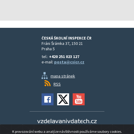
ČESKÁ ŠKOLNÍ INSPEKCE ČR
Fráni Šrámka 37, 150 21
Praha 5
tel.:
+420 251 023 127
e-mail:
posta@csicr.cz
mapa stránek
RSS
Vzdělávání v datech
K provozování webu a analýze návštěvnosti používáme soubory cookies.
Prohlášení o přístupnosti