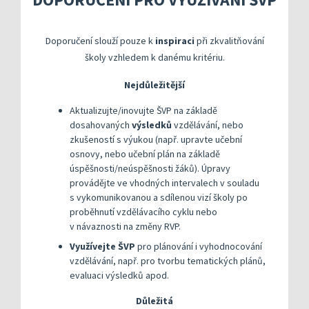
Kompetenční rámec absolventa a absolventky uči
Ředitelský pohled na kvalitu
Znění kritéri
Vybrané nástroje pro realizaci externího hodnoc
Specifická met
Další náměty pro realizaci vlastního hodnocení
Přehled nástrojů podle kritérií
Doporučení slouží pouze k
inspiraci
při zkvalitňování
KOMPAS s mentorskou podporou: Cílená podpora 
Metodická do
Aktivní škola – podpora pohybov
školy vzhledem k danému kritériu.
Rok v ředitelně
Informační sy
Nejdůležitější
Publikace s u
Aktualizujte/inovujte ŠVP na základě
dosahovaných
výsledků
vzdělávání, nebo
Příklady inspi
zkušeností s výukou (např. upravte učební
osnovy, nebo učební plán na základě
úspěšnosti/neúspěšnosti žáků). Úpravy
provádějte ve vhodných intervalech v souladu
s vykomunikovanou a sdílenou vizí školy po
proběhnutí vzdělávacího cyklu nebo
v návaznosti na změny RVP.
Využívejte ŠVP
pro plánování i vyhodnocování
vzdělávání, např. pro tvorbu tematických plánů,
evaluaci výsledků apod.
Důležitá