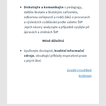
Diskutujte a komunikujte
s pedagogy,
dalšími školami a školskými zařízeními,
odbornou veřejností a rodiči žáků o procesech
a výsledcích vzdělávání podle vašeho ŠVP.
Jejich názory analyzujte a případně využijte při
úpravách a změnách ŠVP.
Méně důležitá
Využívejte dostupné,
kvalitní informační
zdroje
, obsahující příklady inspirativní praxe
z jiných škol.
úvodní vysvětlení
kritérium