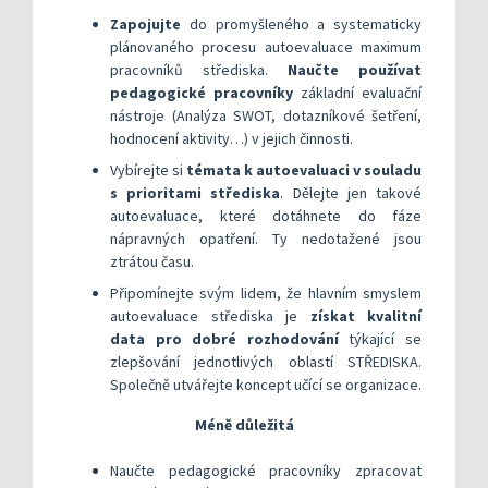
​Zapojujte
do promyšleného a systematicky
plánovaného procesu autoevaluace maximum
pracovníků střediska.
Naučte používat
pedagogické pracovníky
základní evaluační
nástroje (Analýza SWOT, dotazníkové šetření,
hodnocení aktivity…) v jejich činnosti.
Vybírejte si
témata k autoevaluaci v souladu
s prioritami střediska
. Dělejte jen takové
autoevaluace, které dotáhnete do fáze
nápravných opatření. Ty nedotažené jsou
ztrátou času.
Připomínejte svým lidem, že hlavním smyslem
autoevaluace střediska je
získat kvalitní
data pro dobré rozhodování
týkající se
zlepšování jednotlivých oblastí STŘEDISKA.
Společně utvářejte koncept učící se organizace.
Méně důležitá
Naučte pedagogické pracovníky zpracovat