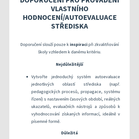
Kompetenční rámec absolventa a absolventky uči
Ředitelský pohled na kvalitu
Znění kritéri
VLASTNÍHO
Vybrané nástroje pro realizaci externího hodnoc
Specifická met
Další náměty pro realizaci vlastního hodnocení
Přehled nástrojů podle kritérií
HODNOCENÍ/AUTOEVALUACE
KOMPAS s mentorskou podporou: Cílená podpora 
Metodická do
Aktivní škola – podpora pohybov
STŘEDISKA
Rok v ředitelně
Informační sy
Doporučení slouží pouze k
inspiraci
při zkvalitňování
Publikace s u
školy vzhledem k danému kritériu.
Příklady inspi
Nejdůležitější
Vytvořte jednoduchý systém autoevaluace
jednotlivých oblastí střediska (např.
pedagogických procesů, propagace, systému
řízení) s nastavením časových období, reálných
ukazatelů, evaluačních nástrojů a způsobů k
vyhodnocování získaných informací, ideálně v
písemné formě.
Důležitá