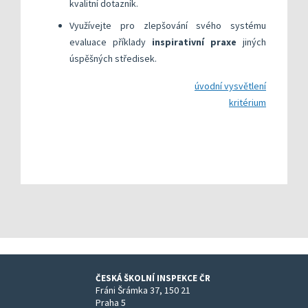
kvalitní dotazník.
Využívejte pro zlepšování svého systému
evaluace příklady
inspirativní praxe
jiných
úspěšných středisek.
úvodní vysvětlení
kritérium
ČESKÁ ŠKOLNÍ INSPEKCE ČR
Fráni Šrámka 37, 150 21
Praha 5