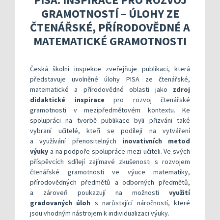
Kompetenční rámec absolventa a absolventky uči
Ředitelský pohled na kvalitu
Znění kritéri
GRAMOTNOSTÍ – ÚLOHY ZE
Vybrané nástroje pro realizaci externího hodnoc
Specifická met
Další náměty pro realizaci vlastního hodnocení
Přehled nástrojů podle kritérií
ČTENÁŘSKÉ, PŘÍRODOVĚDNÉ A
KOMPAS s mentorskou podporou: Cílená podpora 
Metodická do
Aktivní škola – podpora pohybov
MATEMATICKÉ GRAMOTNOSTI
Rok v ředitelně
Informační sy
Česká školní inspekce zveřejňuje publikaci, která
Publikace s u
představuje uvolněné úlohy PISA ze čtenářské,
matematické a přírodovědné oblasti jako
zdroj
Příklady inspi
didaktické inspirace
pro rozvoj čtenářské
gramotnosti v mezipředmětovém kontextu. Ke
spolupráci na tvorbě publikace byli přizváni také
vybraní učitelé, kteří se podílejí na vytváření
a využívání přenositelných
inovativních metod
výuky
a na podpoře spolupráce mezi učiteli. Ve svých
příspěvcích sdílejí zajímavé zkušenosti s rozvojem
čtenářské gramotnosti ve výuce matematiky,
přírodovědných předmětů a odborných předmětů,
a zároveň poukazují na možnosti
využití
gradovaných úloh
s narůstající náročností, které
jsou vhodným nástrojem k individualizaci výuky.