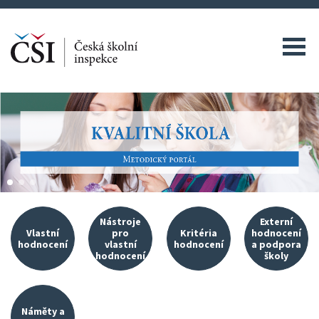
Nástroje
Externí
Vlastní
pro
Kritéria
hodnocení
hodnocení
vlastní
hodnocení
a podpora
hodnocení
školy
Kvalitní škola jako východisko vlastního hodnocení
Nástroje umístěné v InspIS DATA
O kritériích
Propojován
Náměty a