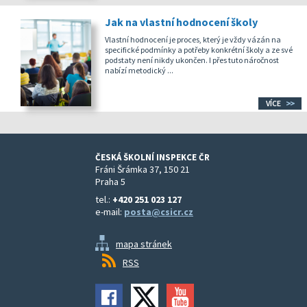
Jak na vlastní hodnocení školy
Vlastní hodnocení je proces, který je vždy vázán na
specifické podmínky a potřeby konkrétní školy a ze své
podstaty není nikdy ukončen. I přes tuto náročnost
nabízí metodický ...
VÍCE
ČESKÁ ŠKOLNÍ INSPEKCE ČR
Fráni Šrámka 37, 150 21
Praha 5
tel.:
+420 251 023 127
e-mail:
posta@csicr.cz
mapa stránek
RSS