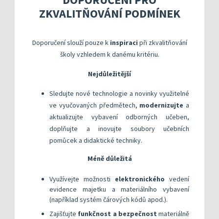
Kompetenční rámec absolventa a absolventky uči
Ředitelský pohled na kvalitu
Znění kritéri
ZKVALITŇOVÁNÍ PODMÍNEK
Vybrané nástroje pro realizaci externího hodnoc
Specifická met
Další náměty pro realizaci vlastního hodnocení
Přehled nástrojů podle kritérií
KOMPAS s mentorskou podporou: Cílená podpora 
Metodická do
Aktivní škola – podpora pohybov
Doporučení slouží pouze k
inspiraci
při zkvalitňování
Rok v ředitelně
Informační sy
školy vzhledem k danému kritériu.
Publikace s u
Nejdůležitější
Příklady inspi
Sledujte nové technologie a novinky využitelné
ve vyučovaných předmětech,
modernizujte
a
aktualizujte vybavení odborných učeben,
doplňujte a inovujte soubory učebních
pomůcek a didaktické techniky.
Méně důležitá
Využívejte možnosti
elektronického
vedení
evidence majetku a materiálního vybavení
(například systém čárových kódů apod.).
Zajišťujte
funkčnost a bezpečnost
materiálně