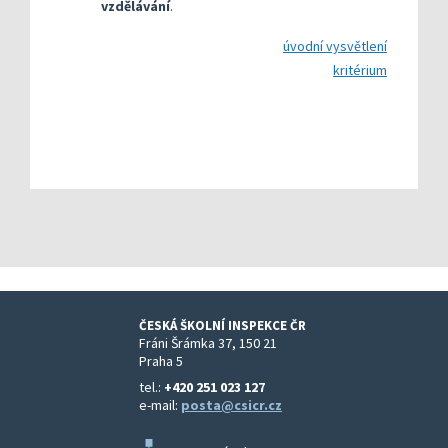
vzdělávání
.
úvodní vysvětlení
kritérium
ČESKÁ ŠKOLNÍ INSPEKCE ČR
Fráni Šrámka 37, 150 21
Praha 5
tel.:
+420 251 023 127
e-mail:
posta@csicr.cz