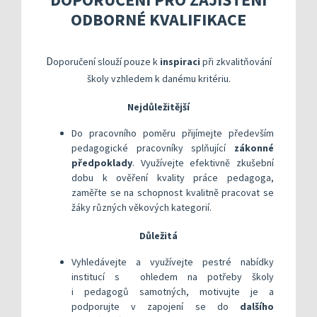
Kompetenční rámec absolventa a absolventky uči
Ředitelský pohled na kvalitu
Znění kritéri
ODBORNÉ KVALIFIKACE
Vybrané nástroje pro realizaci externího hodnoc
Specifická met
Další náměty pro realizaci vlastního hodnocení
Přehled nástrojů podle kritérií
KOMPAS s mentorskou podporou: Cílená podpora 
Metodická do
Aktivní škola – podpora pohybov
D
oporučení slouží pouze k
inspiraci
při zkvalitňování
Rok v ředitelně
Informační sy
školy vzhledem k danému kritériu.
Publikace s u
Nejdůležitější
Příklady inspi
Do pracovního poměru přijímejte především
pedagogické pracovníky splňující
zákonné
předpoklady
. Využívejte efektivně zkušební
dobu k ověření kvality práce pedagoga,
zaměřte se na schopnost kvalitně pracovat se
žáky různých věkových kategorií.
Důležitá
Vyhledávejte a využívejte pestré nabídky
institucí s ohledem na potřeby školy
i pedagogů samotných, motivujte je a
podporujte v zapojení se do
dalšího