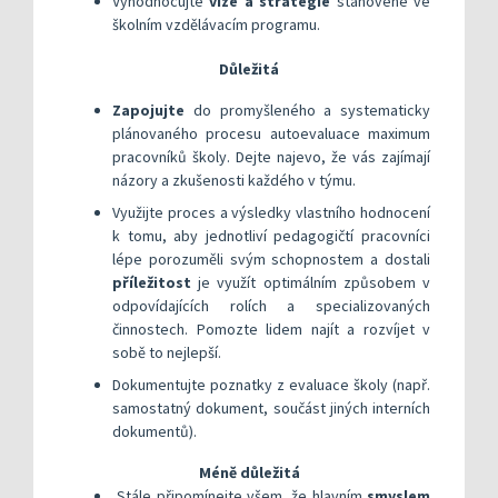
Vyhodnocujte
vize a strategie
stanovené ve
školním vzdělávacím programu.
Důležitá
Zapojujte
do promyšleného a systematicky
plánovaného procesu autoevaluace maximum
pracovníků školy. Dejte najevo, že vás zajímají
názory a zkušenosti každého v týmu.
Využijte proces a výsledky vlastního hodnocení
k tomu, aby jednotliví pedagogičtí pracovníci
lépe porozuměli svým schopnostem a dostali
příležitost
je využít optimálním způsobem v
odpovídajících rolích a specializovaných
činnostech. Pomozte lidem najít a rozvíjet v
sobě to nejlepší.
Dokumentujte poznatky z evaluace školy (např.
samostatný dokument, součást jiných interních
dokumentů).
Méně důležitá
Stále připomínejte všem, že hlavním
smyslem