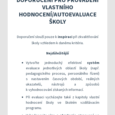
Kompetenční rámec absolventa a absolventky uči
Ředitelský pohled na kvalitu
Znění kritéri
VLASTNÍHO
Vybrané nástroje pro realizaci externího hodnoc
Specifická met
Další náměty pro realizaci vlastního hodnocení
Přehled nástrojů podle kritérií
HODNOCENÍ/AUTOEVALUACE
KOMPAS s mentorskou podporou: Cílená podpora 
Metodická do
Aktivní škola – podpora pohybov
ŠKOLY
Rok v ředitelně
Informační sy
Doporučení slouží pouze k
inspiraci
při zkvalitňování
Publikace s u
školy vzhledem k danému kritériu.
Příklady inspi
Nejdůležitější
Vytvořte jednoduchý efektivní
systém
evaluace jednotlivých oblastí školy (např.
pedagogického procesu, personálního řízení)
s nastavením časových období, reálných
ukazatelů, nástrojů a způsobů
k vyhodnocování získaných informací.
Při evaluaci vycházejte také z kapitoly vlastní
hodnocení školy ve školním vzdělávacím
programu.