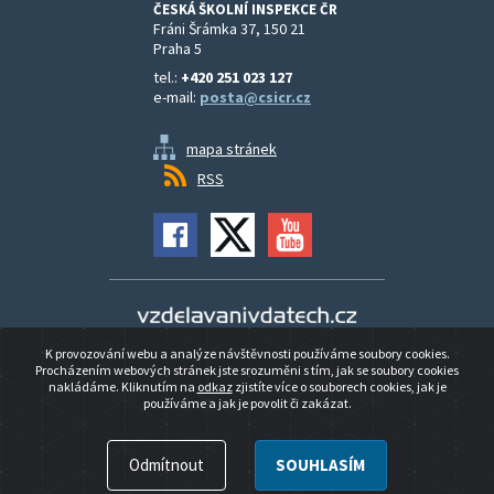
ČESKÁ ŠKOLNÍ INSPEKCE ČR
Fráni Šrámka 37, 150 21
Praha 5
tel.:
+420 251 023 127
e-mail:
posta@csicr.cz
mapa stránek
RSS
Vzdělávání v datech
K provozování webu a analýze návštěvnosti používáme soubory cookies.
Prohlášení o přístupnosti
Procházením webových stránek jste srozuměni s tím, jak se soubory cookies
nakládáme. Kliknutím na
odkaz
zjistíte více o souborech cookies, jak je
používáme a jak je povolit či zakázat.
© 2026 ČESKÁ ŠKOLNÍ INSPEKCE ČR
Odmítnout
SOUHLASÍM