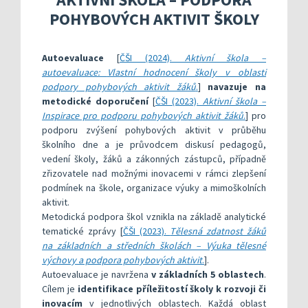
Kompetenční rámec absolventa a absolventky uči
Ředitelský pohled na kvalitu
Znění kritéri
POHYBOVÝCH AKTIVIT ŠKOLY
Vybrané nástroje pro realizaci externího hodnoc
Specifická met
Další náměty pro realizaci vlastního hodnocení
Přehled nástrojů podle kritérií
KOMPAS s mentorskou podporou: Cílená podpora 
Metodická do
Aktivní škola – podpora pohybov
Autoevaluace
[
ČŠI (2024).
Aktivní škola –
autoevaluace:
Vlastní hodnocení školy v oblasti
Rok v ředitelně
Informační sy
podpory pohybových aktivit žáků
.
]
navazuje na
metodické doporučení
[
ČŠI (2023).
Aktivní škola –
Publikace s u
Inspirace pro podporu pohybových aktivit žáků
.
] pro
Příklady inspi
podporu zvýšení pohybových aktivit v průběhu
školního dne a je průvodcem diskusí pedagogů,
vedení školy, žáků a zákonných zástupců, případně
zřizovatele nad možnými inovacemi v rámci zlepšení
podmínek na škole, organizace výuky a mimoškolních
aktivit.
Metodická podpora škol vznikla na základě analytické
tematické zprávy [
ČŠI (2023).
Tělesná zdatnost žáků
na základních a středních školách – Výuka tělesné
výchovy a podpora pohybových aktivit
.
].
Autoevaluace je navržena
v základních 5 oblastech
.
Cílem je
identifikace příležitostí školy k rozvoji či
inovacím
v jednotlivých oblastech. Každá oblast