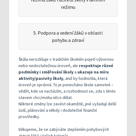
režimu
5. Podpora a vedení žáků v oblasti
pohybu a zdraví
Škála nerozlišuje v tradičním školním pojetí výbornou
nebo nedostatečnou úroveň, ale
respektuje různé
podmínky i směřování školy
a
ukazuje na míru
aktivity/pasivity školy
, aniž by hodnotila, která
úroveň je správná. To je ponecháno škole samotné –
vědět, kde se nacházím, a rozhodnout se, zda s tímto
stavem chci/mohu něco dělat.
Některé změny lze zavést okamžitě, jiné vyžadují delší
úsilí, plánování a někdy i dodatečné finanční
prostředky.
Děkujeme, že se zabýváte zlepšením pohybových
aktivit žáků i Vašich kolegů!