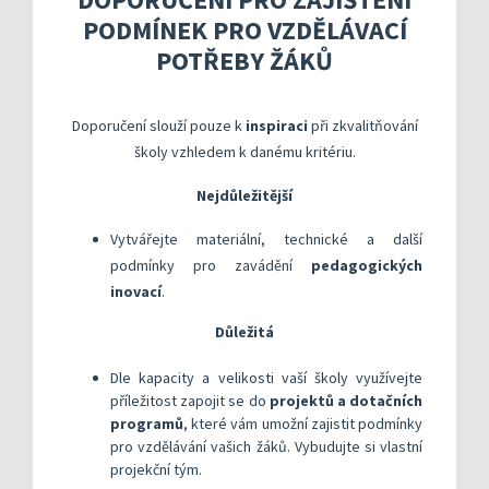
Kompetenční rámec absolventa a absolventky uči
Ředitelský pohled na kvalitu
Znění kritéri
PODMÍNEK PRO VZDĚLÁVACÍ
Vybrané nástroje pro realizaci externího hodnoc
Specifická met
Další náměty pro realizaci vlastního hodnocení
Přehled nástrojů podle kritérií
POTŘEBY ŽÁKŮ
KOMPAS s mentorskou podporou: Cílená podpora 
Metodická do
Aktivní škola – podpora pohybov
Rok v ředitelně
Informační sy
Doporučení slouží pouze k
inspiraci
při zkvalitňování
školy vzhledem k danému kritériu.
Publikace s u
Nejdůležitější
Příklady inspi
Vytvářejte materiální, technické a další
podmínky pro zavádění
pedagogických
inovací
.
Důležitá
​Dle kapacity a velikosti vaší školy využívejte
příležitost zapojit se do
projektů a dotačních
programů
, které vám umožní zajistit podmínky
pro vzdělávání vašich žáků. Vybudujte si vlastní
projekční tým.