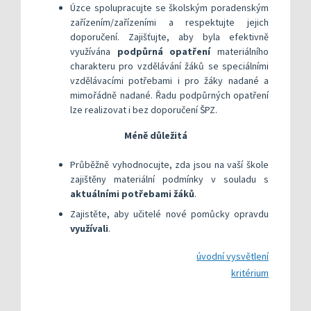
​Úzce spolupracujte se školským poradenským
zařízením/zařízeními a respektujte jejich
doporučení. Zajišťujte, aby byla efektivně
využívána
podpůrná opatření
materiálního
charakteru pro vzdělávání žáků se speciálními
vzdělávacími potřebami i pro žáky nadané a
mimořádně nadané. Řadu podpůrných opatření
lze realizovat i bez doporučení ŠPZ.
Méně důležitá
Průběžně vyhodnocujte, zda jsou na vaší škole
zajištěny materiální podmínky v souladu s
aktuálními potřebami žáků
.
Zajistěte, aby učitelé nové pomůcky opravdu
využívali
.
úvodní vysvětlení
kritérium