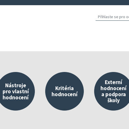
Externí
Nástroje
Kritéria
hodnocení
pro vlastní
hodnocení
a podpora
hodnocení
školy
východisko vlastního hodnocení
Nástroje umístěné v InspIS DATA
O kritériích
Propojování 