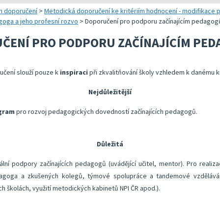
 a realizaci vlastního hodnocení
Správa autoevaluačních akcí v InspIS DATA
Oblasti kritérií hodnocení
Realizace e
h doporučení
>
Metodická doporučení ke kritériím hodnocení - modifikace p
goga a jeho profesní rozvo
>
Doporučení pro podporu začínajícím pedago
 metodických doporučení
Nástroje mimo InspIS DATA
Struktura zobrazených kritérií
Vybrané nást
ČENÍ PRO PODPORU ZAČÍNAJÍCÍM PE
lady ředitele školy
Screening duševního zdraví a wellbeingu žáků
Ukazatele možností rozvoje školy 
KOMPAS s me
bsolventa a absolventky učitelství
Ředitelský pohled na kvalitu
Znění kritérií hodnocení podmínek
Rok v ředite
učení slouží pouze k
inspiraci
při zkvalitňování školy vzhledem k danému kr
lizaci vlastního hodnocení
Přehled nástrojů podle kritérií
Nejdůležitější
Aktivní škola – podpora pohybových aktivit školy
gram
pro rozvoj pedagogických dovedností začínajících pedagogů.
Důležitá
ní podpory začínajících pedagogů (uvádějící učitel, mentor). Pro realiza
dagoga a zkušených kolegů, týmové spolupráce a tandemové vzděláván
ých školách, využití metodických kabinetů NPI ČR apod.).