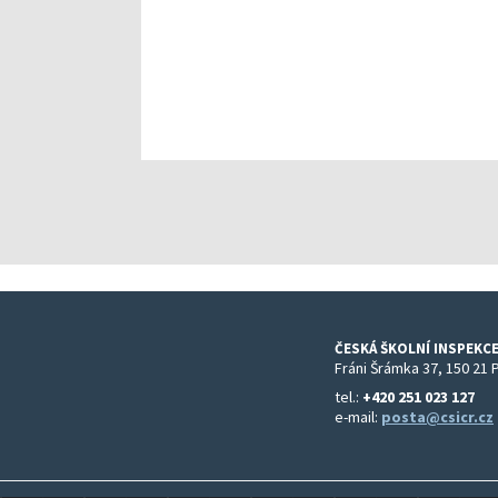
ČESKÁ ŠKOLNÍ INSPEKCE
Fráni Šrámka 37, 150 21 
tel.:
+420 251 023 127
e-mail:
posta@csicr.cz