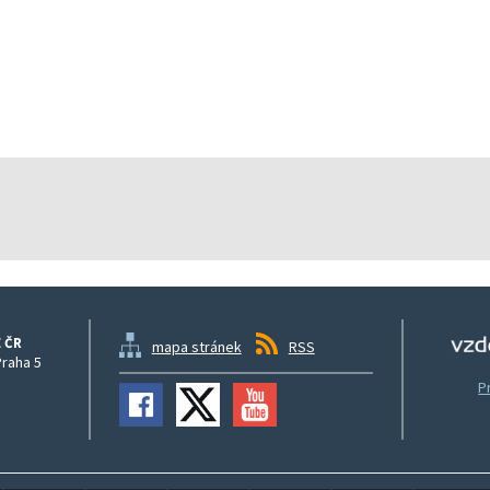
 ČR
mapa stránek
RSS
Praha 5
P