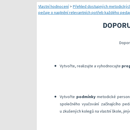
Náměty pro plánování
Vlastní hodnocení
>
Přehled dostupných metodickýc
pečuje o naplnění relevantních potřeb každého peda
Přehled dostupných
DOPORU
Kompetenční předpok
Kompetenční rámec a
Dopor
Další náměty pro rea
Vytvořte, realizujte a vyhodnocujte
pro
Vytvořte
podmínky
metodické personál
společného vyučování začínajícího pe
u zkušených kolegů na vlastní škole, jin