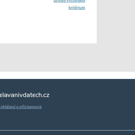
úvodní vysvětlení
kritérium
Vzdělávání v datech
rohlášení o přístupnosti