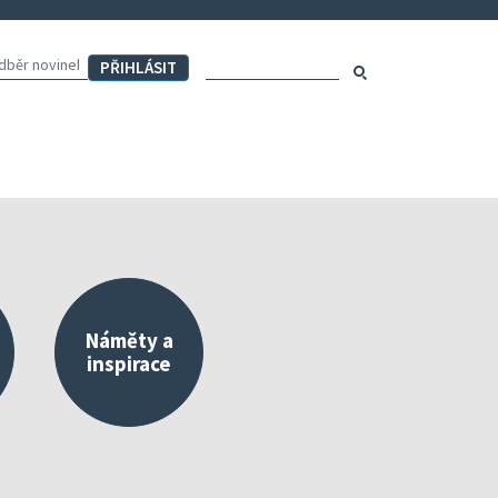
Hledaný výraz:
Hledat
Náměty a
inspirace
externího a vlastního hodnocení
Mapa aktivit školy