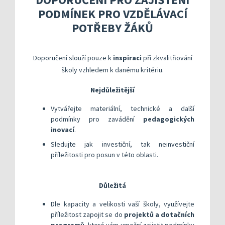
Kompetenční rámec absolventa a absolventky uči
Ředitelský pohled na kvalitu
Znění kritéri
PODMÍNEK PRO VZDĚLÁVACÍ
Vybrané nástroje pro realizaci externího hodnoc
Specifická met
Další náměty pro realizaci vlastního hodnocení
Přehled nástrojů podle kritérií
POTŘEBY ŽÁKŮ
KOMPAS s mentorskou podporou: Cílená podpora 
Metodická do
Aktivní škola – podpora pohybov
Rok v ředitelně
Informační sy
Doporučení slouží pouze k
inspiraci
při zkvalitňování
školy vzhledem k danému kritériu.
Publikace s u
Nejdůležitější
Příklady inspi
Vytvářejte materiální, technické a další
podmínky pro zavádění
pedagogických
inovací
.
Sledujte jak investiční, tak neinvestiční
příležitosti pro posun v této oblasti.
Důležitá
Dle kapacity a velikosti vaší školy, využívejte
příležitost zapojit se do
projektů a dotačních