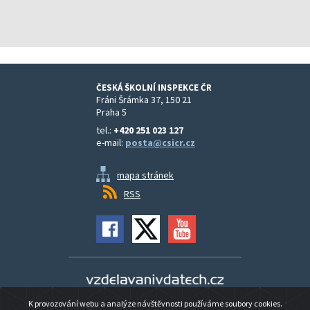
ČESKÁ ŠKOLNÍ INSPEKCE ČR
Fráni Šrámka 37, 150 21
Praha 5
tel.:
+420 251 023 127
e-mail:
posta@csicr.cz
mapa stránek
RSS
Vzdělávání v datech
K provozování webu a analýze návštěvnosti používáme soubory cookies.
Prohlášení o přístupnosti