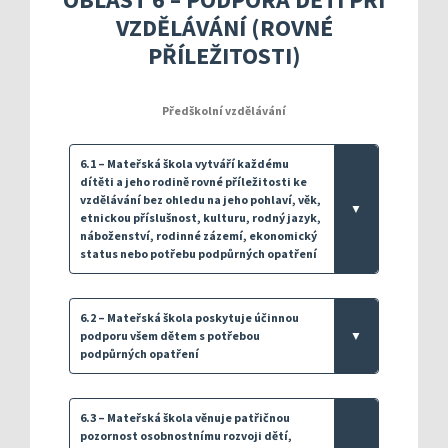
Kompetenční rámec absolventa a absolventky uči
Ředitelský pohled na kvalitu
Znění kritéri
VZDĚLÁVÁNÍ (ROVNÉ
Vybrané nástroje pro realizaci externího hodnoc
Specifická met
Další náměty pro realizaci vlastního hodnocení
Přehled nástrojů podle kritérií
PŘÍLEŽITOSTI)
KOMPAS s mentorskou podporou: Cílená podpora 
Metodická do
Aktivní škola – podpora pohybov
Rok v ředitelně
Informační sy
Předškolní vzdělávání
Publikace s u
6.1 – Mateřská škola vytváří každému
dítěti a jeho rodině rovné příležitosti ke
Příklady inspi
vzdělávání bez ohledu na jeho pohlaví, věk,
▼
etnickou příslušnost, kulturu, rodný jazyk,
náboženství, rodinné zázemí, ekonomický
status nebo potřebu podpůrných opatření
6.2 – Mateřská škola poskytuje účinnou
podporu všem dětem s potřebou
▼
podpůrných opatření
6.3 – Mateřská škola věnuje patřičnou
pozornost osobnostnímu rozvoji dětí,