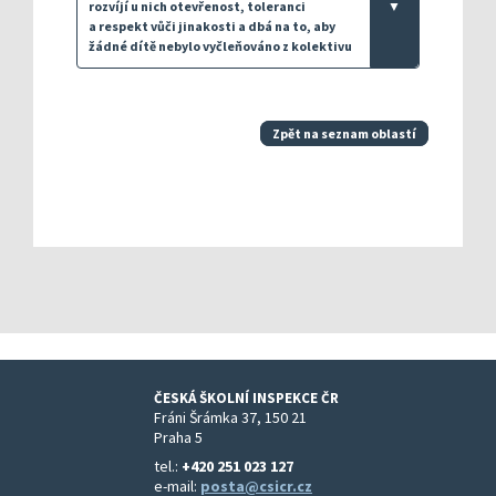
rozvíjí u nich otevřenost, toleranci
▼
a respekt vůči jinakosti a dbá na to, aby
žádné dítě nebylo vyčleňováno z kolektivu
Zpět na seznam oblastí
ČESKÁ ŠKOLNÍ INSPEKCE ČR
Fráni Šrámka 37, 150 21
Praha 5
tel.:
+420 251 023 127
e-mail:
posta@csicr.cz