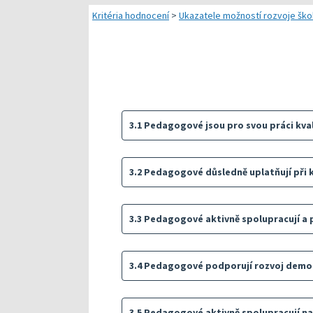
Náměty pro plánování
Kritéria hodnocení
>
Ukazatele možností rozvoje škol
Přehled dostupných
Kompetenční předpok
Kompetenční rámec a
Další náměty pro rea
3.1 Pedagogové jsou pro svou práci kval
3.2 Pedagogové důsledně uplatňují při k
3.3 Pedagogové aktivně spolupracují a 
3.4 Pedagogové podporují rozvoj demo
3.5 Pedagogové aktivně spolupracují na