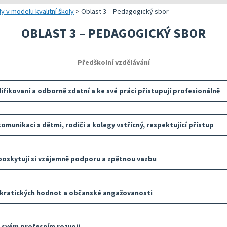
 a realizaci vlastního hodnocení
Správa autoevaluačních akcí v InspIS DATA
Oblasti kritérií hodnocení
Realizace e
y v modelu kvalitní školy
>
Oblast 3 – Pedagogický sbor
 metodických doporučení
Nástroje mimo InspIS DATA
Struktura zobrazených kritérií
Vybrané nást
OBLAST 3 – PEDAGOGICKÝ SBOR
lady ředitele školy
Screening duševního zdraví a wellbeingu žáků
Ukazatele možností rozvoje školy 
KOMPAS s me
Předškolní vzdělávání
bsolventa a absolventky učitelství
Ředitelský pohled na kvalitu
Znění kritérií hodnocení podmínek
Rok v ředite
lizaci vlastního hodnocení
Přehled nástrojů podle kritérií
ifikovaní a odborně zdatní a ke své práci přistupují profesionálně
Aktivní škola – podpora pohybových aktivit školy
omunikaci s dětmi, rodiči a kolegy vstřícný, respektující přístup
poskytují si vzájemně podporu a zpětnou vazbu
kratických hodnot a občanské angažovanosti
 svém profesním rozvoji