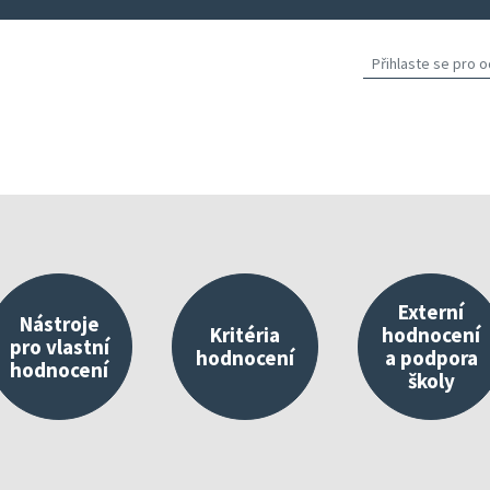
Externí
Nástroje
Kritéria
hodnocení
pro vlastní
hodnocení
a podpora
hodnocení
školy
východisko vlastního hodnocení
Nástroje umístěné v InspIS DATA
O kritériích
Propojování 