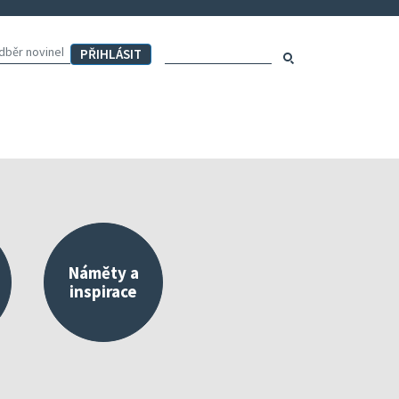
Hledaný výraz:
Hledat
Náměty a
inspirace
externího a vlastního hodnocení
Mapa aktivit školy