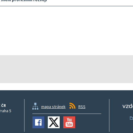
 ČR
mapa stránek
RSS
Praha 5
P