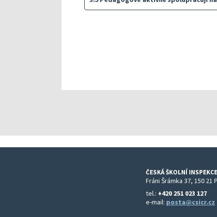
ČESKÁ ŠKOLNÍ INSPEKCE
Fráni Šrámka 37, 150 21 
tel.:
+420 251 023 127
e-mail:
posta@csicr.cz